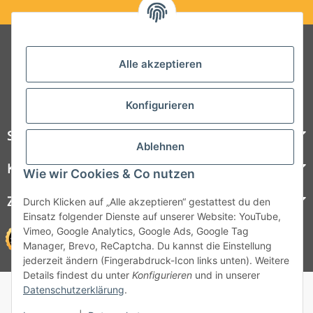
Folgt uns auf Social Media
Alle akzeptieren
Konfigurieren
Steelboxx
Ablehnen
Kundenservice
Wie wir Cookies & Co nutzen
Zahlungsmöglichkeiten
Durch Klicken auf „Alle akzeptieren“ gestattest du den
Einsatz folgender Dienste auf unserer Website: YouTube,
Vimeo, Google Analytics, Google Ads, Google Tag
Manager, Brevo, ReCaptcha. Du kannst die Einstellung
jederzeit ändern (Fingerabdruck-Icon links unten). Weitere
Details findest du unter
Konfigurieren
und in unserer
© 1964 - 2026 Lüllmann GmbH
Datenschutzerklärung
.
© 1964 - 2024 Lüllmann GmbH