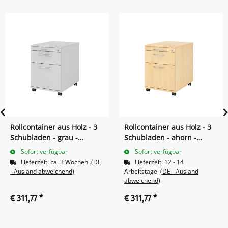
Rollcontainer aus Holz - 3
Rollcontainer aus Holz - 3
Schubladen - grau -
Schubladen - ahorn -
Relinggriff Kunststoff
Bogengriff Metall
Sofort verfügbar
Sofort verfügbar
Lieferzeit:
ca. 3 Wochen
(DE
Lieferzeit:
12 - 14
- Ausland abweichend)
Arbeitstage
(DE - Ausland
abweichend)
€ 311,77
*
€ 311,77
*