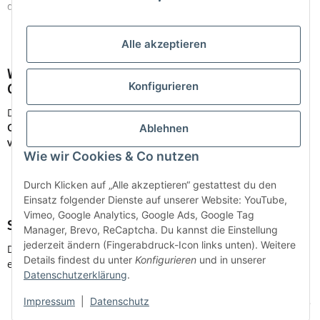
das perfekt zu deinen Anforderungen passt:
Mehr lesen
Alle akzeptieren
Whiteboard-Oberflächen: Emaille, lackiert oder
Konfigurieren
Glas?
Die
Oberfläche des Whiteboards
ist ein
entscheidendes
Qualitätsmerkmal
. Wir bieten dir
Whiteboards mit
Ablehnen
verschiedenen Oberflächen
an:
Wie wir Cookies & Co nutzen
Durch Klicken auf „Alle akzeptieren“ gestattest du den
Mehr lesen
Einsatz folgender Dienste auf unserer Website: YouTube,
Vimeo, Google Analytics, Google Ads, Google Tag
So pflegst du dein Whiteboard richtig
Manager, Brevo, ReCaptcha. Du kannst die Einstellung
jederzeit ändern (Fingerabdruck-Icon links unten). Weitere
Damit du lange Freude an deinem Whiteboard hast, solltest du
Details findest du unter
Konfigurieren
und in unserer
es
regelmäßig und richtig pflegen
:
Datenschutzerklärung
.
Trocken abwischen:
Wische dein Whiteboard nach jeder
Benutzung mit einem trockenen Schwamm oder Tuch ab.
Impressum
|
Datenschutz