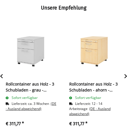
Unsere Empfehlung
Rollcontainer aus Holz - 3
Rollcontainer aus Holz - 3
Schubladen - grau -
Schubladen - ahorn -
Relinggriff Kunststoff
Bogengriff Metall
Sofort verfügbar
Sofort verfügbar
Lieferzeit:
ca. 3 Wochen
(DE
Lieferzeit:
12 - 14
- Ausland abweichend)
Arbeitstage
(DE - Ausland
abweichend)
€ 311,77
*
€ 311,77
*