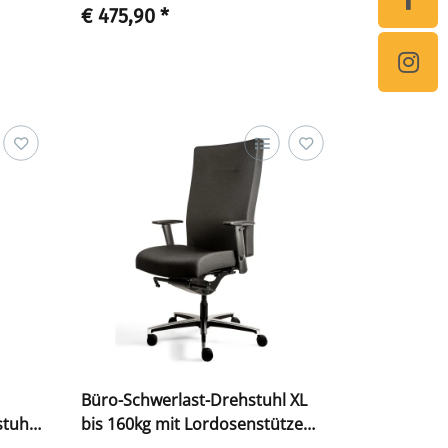
€ 475,90
*
Büro-Schwerlast-Drehstuhl XL
stuhl
bis 160kg mit Lordosenstütze
1160-1315 x 520 x 460 mm