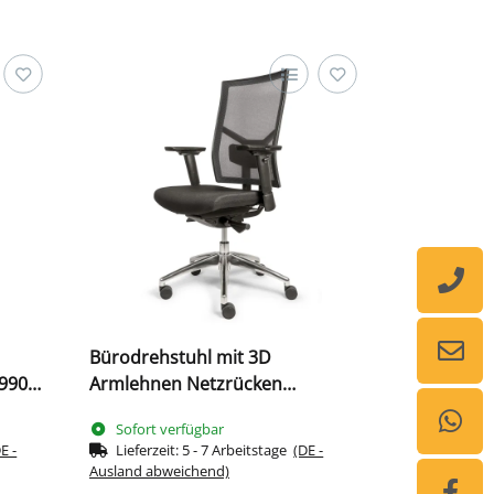
Bürodrehstuhl mit 3D
990-
Armlehnen Netzrücken
arz
Lordosenstütze Alu Fußkreuz
Sofort verfügbar
schwarz
E -
Lieferzeit:
5 - 7 Arbeitstage
(DE -
Ausland abweichend)