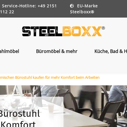
Service-Hotline: +49 2151
EU-Marke
112 22
Steelboxx®
ahlmöbel
Büromöbel & mehr
Küche, Bad & H
mischen Bürostuhl kaufen für mehr Komfort beim Arbeiten
Bürostuhl
 Komfort