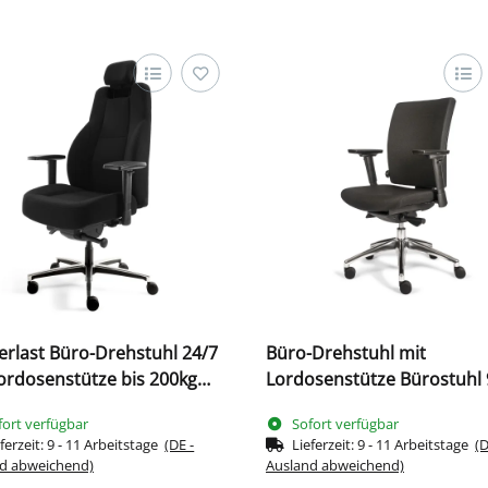
rlast Büro-Drehstuhl 24/7
Büro-Drehstuhl mit
ordosenstütze bis 200kg
Lordosenstütze Bürostuhl 
-1490 x 685 x 490 mm
1135 x 485 x 440 mm Schw
fort verfügbar
Sofort verfügbar
arz 210490
210380
ferzeit:
9 - 11 Arbeitstage
(DE -
Lieferzeit:
9 - 11 Arbeitstage
(D
d abweichend)
Ausland abweichend)