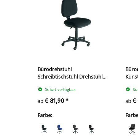
Bürodrehstuhl
Bürod
Schreibtischstuhl Drehstuhl
Kuns
Bürostuhl mittelhoch 1040 x 480
Sofort verfügbar
So
x 450 mm
€ 81,90
*
€
ab
ab
Farbe:
Farb