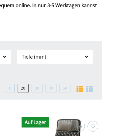
bequem online. In nur 3-5 Werktagen kannst
Tiefe (mm)
10
20
30
40
50
Auf Lager