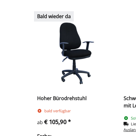
Bald wieder da
Hoher Bürodrehstuhl
Schwe
mit L
bald verfügbar
1390
So
Schw
€ 105,90
*
ab
Lie
Auslan