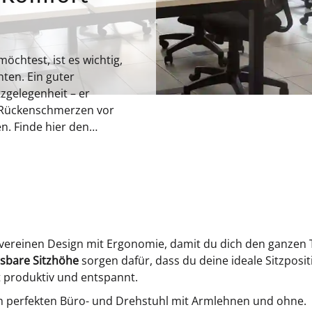
chtest, ist es wichtig,
ten. Ein guter
tzgelegenheit – er
t Rückenschmerzen vor
n. Finde hier den
nen Arbeitsalltag
vereinen Design mit Ergonomie, damit du dich den ganzen 
ssbare Sitzhöhe
sorgen dafür, dass du deine ideale Sitzposi
it produktiv und entspannt.
ch perfekten Büro- und Drehstuhl mit Armlehnen und ohne.