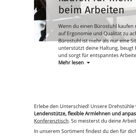
beim Arbeiten
Wenn du einen Bürostuhl kaufen mö
auf Ergonomie und Qualität zu ach
Bürostuhl ist mehr als nur eine Si
unterstützt deine Haltung, beug
und sorgt für entspanntes Arbeite
ergonomischen Bürostuhl, der dei
Mehr lesen
verbessert.
Erlebe den Unterschied! Unsere Drehstühle 
Lendenstütze, flexible Armlehnen und anpa
Konferenztisch
. So meisterst du deine Arbe
In unserem Sortiment findest du den für di