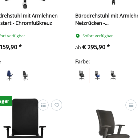
rehstuhl mit Armlehnen -
Bürodrehstuhl mit Armleh
stert - Chromfußkreuz
Netzrücken -
Kunststofffußkreuz - GS
fort verfügbar
Sofort verfügbar
zertifiziert
 159,90
*
€ 295,90
*
ab
e
Farbe:
ager