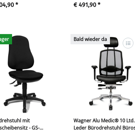
104,90
*
€ 491,90
*
ager
Bald wieder da
drehstuhl mit
Wagner Alu Medic® 10 Ltd.
cheibensitz - GS-
Leder Bürodrehstuhl Büro
iziert
Dondola Technik 216770