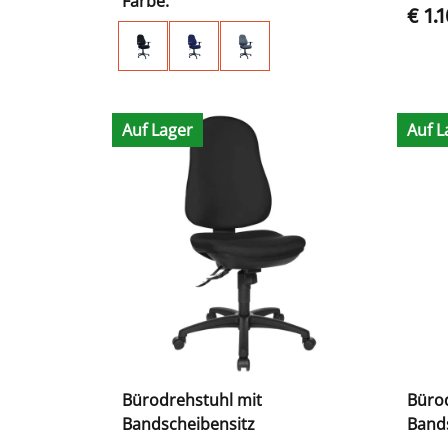
Farbe:
€ 1.
Auf Lager
Auf L
Bürodrehstuhl mit
Büro
Bandscheibensitz
Bands
zertif