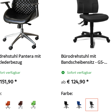
rehstuhl Pantera mit
Bürodrehstuhl mit
tlederbezug
Bandscheibensitz - GS-
zertifiziert
fort verfügbar
Sofort verfügbar
 151,90
*
€ 124,90
*
ab
e:
Farbe: