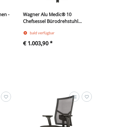
nen -
Wagner Alu Medic® 10
Chefsessel Bürodrehstuhl
Bürostuhl Dondola Technik
bald verfügbar
216750
€ 1.003,90
*