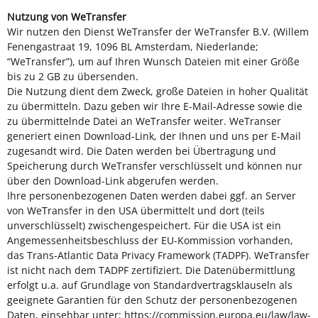
Nutzung von WeTransfer
Wir nutzen den Dienst WeTransfer der WeTransfer B.V. (Willem
Fenengastraat 19, 1096 BL Amsterdam, Niederlande;
“WeTransfer”), um auf Ihren Wunsch Dateien mit einer Größe
bis zu 2 GB zu übersenden.
Die Nutzung dient dem Zweck, große Dateien in hoher Qualität
zu übermitteln. Dazu geben wir Ihre E-Mail-Adresse sowie die
zu übermittelnde Datei an WeTransfer weiter. WeTranser
generiert einen Download-Link, der Ihnen und uns per E-Mail
zugesandt wird. Die Daten werden bei Übertragung und
Speicherung durch WeTransfer verschlüsselt und können nur
über den Download-Link abgerufen werden.
Ihre personenbezogenen Daten werden dabei ggf. an Server
von WeTransfer in den USA übermittelt und dort (teils
unverschlüsselt) zwischengespeichert. Für die USA ist ein
Angemessenheitsbeschluss der EU-Kommission vorhanden,
das Trans-Atlantic Data Privacy Framework (TADPF). WeTransfer
ist nicht nach dem TADPF zertifiziert. Die Datenübermittlung
erfolgt u.a. auf Grundlage von Standardvertragsklauseln als
geeignete Garantien für den Schutz der personenbezogenen
Daten, einsehbar unter:
https://commission.europa.eu/law/law-