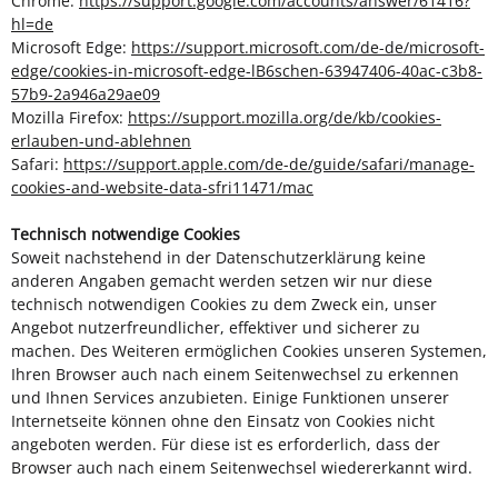
Chrome:
https://support.google.com/accounts/answer/61416?
hl=de
Microsoft Edge:
https://support.microsoft.com/de-de/microsoft-
edge/cookies-in-microsoft-edge-lB6schen-63947406-40ac-c3b8-
57b9-2a946a29ae09
Mozilla Firefox:
https://support.mozilla.org/de/kb/cookies-
erlauben-und-ablehnen
Safari:
https://support.apple.com/de-de/guide/safari/manage-
cookies-and-website-data-sfri11471/mac
Technisch notwendige Cookies
Soweit nachstehend in der Datenschutzerklärung keine
anderen Angaben gemacht werden setzen wir nur diese
technisch notwendigen Cookies zu dem Zweck ein, unser
Angebot nutzerfreundlicher, effektiver und sicherer zu
machen. Des Weiteren ermöglichen Cookies unseren Systemen,
Ihren Browser auch nach einem Seitenwechsel zu erkennen
und Ihnen Services anzubieten. Einige Funktionen unserer
Internetseite können ohne den Einsatz von Cookies nicht
angeboten werden. Für diese ist es erforderlich, dass der
Browser auch nach einem Seitenwechsel wiedererkannt wird.