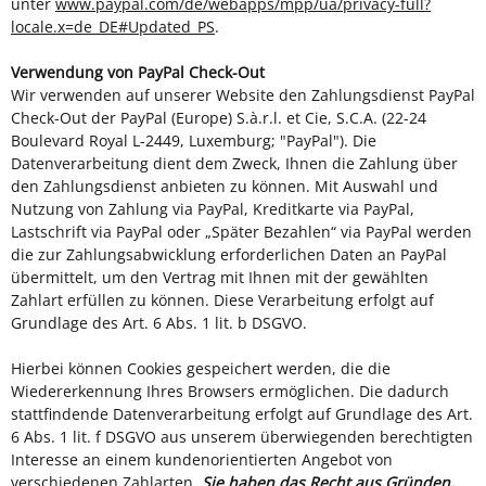
unter
www.paypal.com/de/webapps/mpp/ua/privacy-full?
locale.x=de_DE#Updated_PS
.
Verwendung von PayPal Check-Out
Wir verwenden auf unserer Website den Zahlungsdienst PayPal
Check-Out der PayPal (Europe) S.à.r.l. et Cie, S.C.A. (22-24
Boulevard Royal L-2449, Luxemburg; "PayPal"). Die
Datenverarbeitung dient dem Zweck, Ihnen die Zahlung über
den Zahlungsdienst anbieten zu können. Mit Auswahl und
Nutzung von Zahlung via PayPal, Kreditkarte via PayPal,
Lastschrift via PayPal oder „Später Bezahlen“ via PayPal werden
die zur Zahlungsabwicklung erforderlichen Daten an PayPal
übermittelt, um den Vertrag mit Ihnen mit der gewählten
Zahlart erfüllen zu können. Diese Verarbeitung erfolgt auf
Grundlage des Art. 6 Abs. 1 lit. b DSGVO.
Hierbei können Cookies gespeichert werden, die die
Wiedererkennung Ihres Browsers ermöglichen. Die dadurch
stattfindende Datenverarbeitung erfolgt auf Grundlage des Art.
6 Abs. 1 lit. f DSGVO aus unserem überwiegenden berechtigten
Interesse an einem kundenorientierten Angebot von
verschiedenen Zahlarten.
Sie haben das Recht aus Gründen,