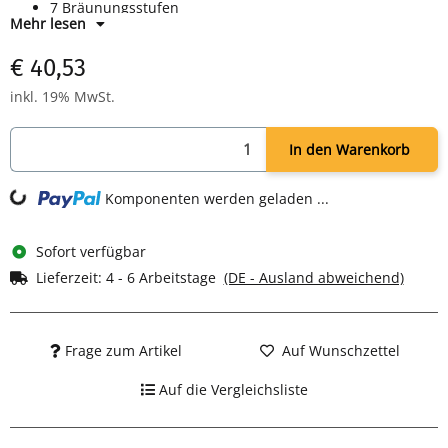
7 Bräunungsstufen
Mehr lesen
Herausziehbare Krümelschublade
850 Watt Leistung
€ 40,53
Farbe: schwarz/inox
inkl. 19% MwSt.
In den Warenkorb
ng...
Komponenten werden geladen ...
Sofort verfügbar
Lieferzeit:
4 - 6 Arbeitstage
(DE - Ausland abweichend)
Frage zum Artikel
Auf Wunschzettel
Auf die Vergleichsliste