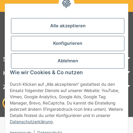
Folgt uns auf Social Media
Alle akzeptieren
Konfigurieren
Steelboxx
Ablehnen
Wie wir Cookies & Co nutzen
Kundenservice
Durch Klicken auf „Alle akzeptieren“ gestattest du den
Zahlungsmöglichkeiten
Einsatz folgender Dienste auf unserer Website: YouTube,
Vimeo, Google Analytics, Google Ads, Google Tag
Manager, Brevo, ReCaptcha. Du kannst die Einstellung
jederzeit ändern (Fingerabdruck-Icon links unten). Weitere
Details findest du unter
Konfigurieren
und in unserer
Datenschutzerklärung
.
© 1964 - 2026 Lüllmann GmbH
© 1964 - 2024 Lüllmann GmbH
Impressum
|
Datenschutz