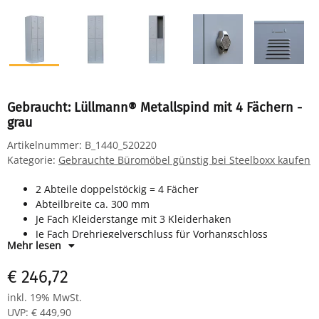
Gebraucht: Lüllmann® Metallspind mit 4 Fächern -
grau
Artikelnummer:
B_1440_520220
Kategorie:
Gebrauchte Büromöbel günstig bei Steelboxx kaufen
2 Abteile doppelstöckig = 4 Fächer
Abteilbreite ca. 300 mm
Je Fach Kleiderstange mit 3 Kleiderhaken
Je Fach Drehriegelverschluss für Vorhangschloss
Mehr lesen
Maße: H 1800 x B 600 x T 500 mm
Farbe: RAL 7035 lichtgrau - pulverbeschichtet
€ 246,72
Komplett montiert und verschweißt - sofort einsatzbereit
inkl. 19% MwSt.
UVP
:
€ 449,90