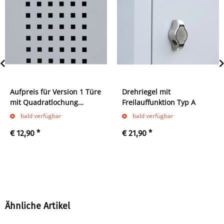
Aufpreis für Version 1 Türe
Drehriegel mit
mit Quadratlochung
Freilauffunktion Typ A
(Abteilbreite 300 und 400
bald verfügbar
bald verfügbar
mm)
€ 12,90
*
€ 21,90
*
Ähnliche Artikel