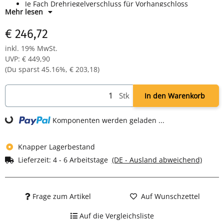
Je Fach Drehriegelverschluss für Vorhangschloss
Mehr lesen
Maße: H 1800 x B 600 x T 500 mm
Farbe: RAL 7035 lichtgrau - pulverbeschichtet
€ 246,72
Komplett montiert und verschweißt - sofort einsatzbereit
inkl. 19% MwSt.
UVP
:
€ 449,90
(Du sparst
45.16%
,
€ 203,18
)
Stk
In den Warenkorb
ng...
Komponenten werden geladen ...
Knapper Lagerbestand
Lieferzeit:
4 - 6 Arbeitstage
(DE - Ausland abweichend)
Frage zum Artikel
Auf Wunschzettel
Auf die Vergleichsliste