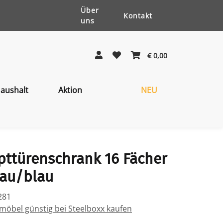
Über
Kontakt
uns
€ 0,00
aushalt
Aktion
NEU
pttürenschrank 16 Fächer
au/blau
281
öbel günstig bei Steelboxx kaufen