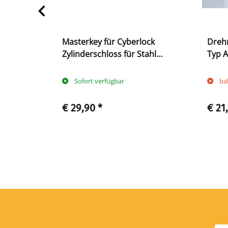
Masterkey für Cyberlock
Drehr
ss,
Zylinderschloss für Stahl
Typ A
stärke 6
Rollladenschränke
Sofort verfügbar
ba
€ 29,90
*
€ 21