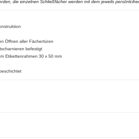
werden, die einzelnen Schließfächer werden mit dem jeweils persönlcih
onstruktion
gen Öffnen aller Fächertüren
tscharnieren befestigt
tem Etikettenrahmen 30 x 50 mm
beschichtet