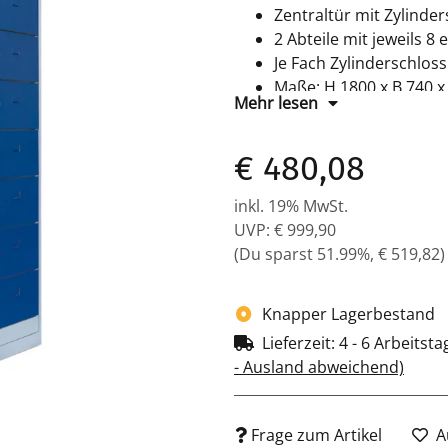
Zentraltür mit Zylinde
2 Abteile mit jeweils 8
Je Fach Zylinderschloss 
Maße: H 1800 x B 740 
Mehr lesen
Farbe: Korpus RAL 7035
pulverbeschichtet
€ 480,08
Komplett montiert und 
inkl. 19% MwSt.
UVP
:
€ 999,90
(Du sparst
51.99%
,
€ 519,82
)
Knapper Lagerbestand
Lieferzeit:
4 - 6 Arbeitst
- Ausland abweichend)
Frage zum Artikel
A