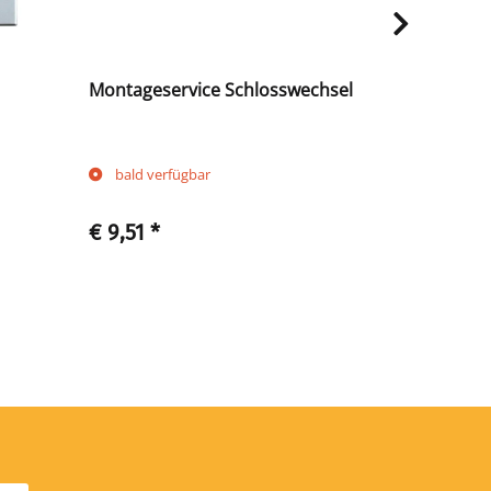
Montageservice Schlosswechsel
Zylindersch
2 Schlüsse
bald verfügbar
bald verf
€ 9,51
*
€ 18,90
*