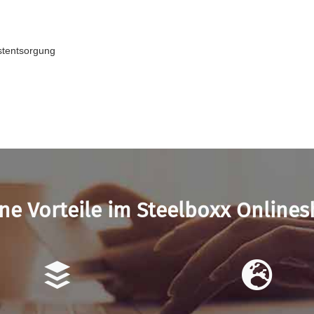
bstentsorgung
ne Vorteile im Steelboxx Online