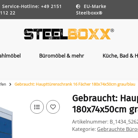
Service-Hotline: +49 2151
EU-Marke
112 22
Steelboxx®
ahlmöbel
Büromöbel & mehr
Küche, Bad & H
ufen
Gebraucht: Haupttürenschrank 16 Fächer 180x74x50cm grau/blau
Gebraucht: Hau
180x74x50cm gr
Artikelnummer:
B_1434_526
Kategorie:
Gebrauchte Bürom