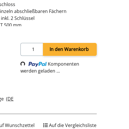
rschloss
 einzeln abschließbaren Fächern
inkl. 2 Schlüssel
x T 500 mm
 lichtgrau, Türen RAL 5010 enzianblau -
verschweißt - sofort einsatzbereit
In den Warenkorb
Loading...
Komponenten
werden geladen ...
age
(DE
uf Wunschzettel
Auf die Vergleichsliste