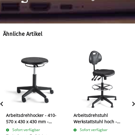
Ähnliche Artikel
Arbeitsdrehhocker - 410-
Arbeitsdrehstuhl
570 x 430 x 430 mm -
Werkstattstuhl hoch -
Kunststofffußkreuz 219001
1050-1320 mm -
Sofort verfügbar
Sofort verfügbar
Kunststofffußkreuz 219033