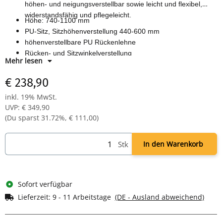
höhen- und neigungsverstellbar sowie leicht und flexibel,
widerstandsfähig und pflegeleicht.
Höhe: 740-1100 mm
PU-Sitz, Sitzhöhenverstellung 440-600 mm
höhenverstellbare PU Rückenlehne
Rücken- und Sitzwinkelverstellung
Mehr lesen
160 mm Gasfeder
schwarzes Kunststofffußkreuz mit multifunktionellen 60 mm
€ 238,90
Doppelrollen
inkl. 19% MwSt.
UVP
:
€ 349,90
(Du sparst
31.72%
,
€ 111,00
)
Stk
In den Warenkorb
Sofort verfügbar
Lieferzeit:
9 - 11 Arbeitstage
(DE - Ausland abweichend)