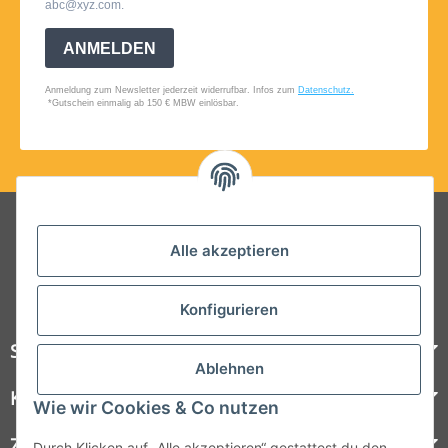
Folgt uns auf Social Media
Alle akzeptieren
Konfigurieren
Steelboxx
Ablehnen
Kundenservice
Wie wir Cookies & Co nutzen
Zahlungsmöglichkeiten
Durch Klicken auf „Alle akzeptieren“ gestattest du den