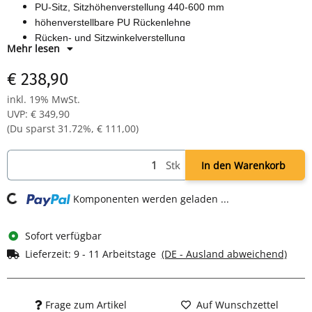
PU-Sitz, Sitzhöhenverstellung 440-600 mm
höhenverstellbare PU Rückenlehne
Rücken- und Sitzwinkelverstellung
Mehr lesen
160 mm Gasfeder
schwarzes Kunststofffußkreuz mit multifunktionellen 60 mm
€ 238,90
Doppelrollen
inkl. 19% MwSt.
UVP
:
€ 349,90
(Du sparst
31.72%
,
€ 111,00
)
Stk
In den Warenkorb
g...
Komponenten werden geladen ...
Sofort verfügbar
Lieferzeit:
9 - 11 Arbeitstage
(DE - Ausland abweichend)
Frage zum Artikel
Auf Wunschzettel