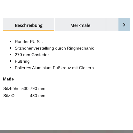
weitere Registerkarten anzeigen
Beschreibung
Merkmale
Bewer
Runder PU Sitz
Sitzhöhenverstellung durch Ringmechanik
270 mm Gasfeder
Fußring
Poliertes Aluminium Fußkreuz mit Gleitern
Maße
Sitzhöhe:
530-790 mm
Sitz Ø:
430 mm