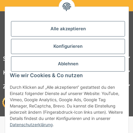
Folgt uns auf Social Media
Alle akzeptieren
Konfigurieren
Steelboxx
Ablehnen
Kundenservice
Wie wir Cookies & Co nutzen
Zahlungsmöglichkeiten
Durch Klicken auf „Alle akzeptieren“ gestattest du den
Einsatz folgender Dienste auf unserer Website: YouTube,
Vimeo, Google Analytics, Google Ads, Google Tag
Manager, ReCaptcha, Brevo. Du kannst die Einstellung
jederzeit ändern (Fingerabdruck-Icon links unten). Weitere
Details findest du unter
Konfigurieren
und in unserer
© 1964 - 2026 Lüllmann GmbH
Datenschutzerklärung
.
© 1964 - 2024 Lüllmann GmbH