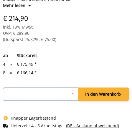
Farbe: Korpus RAL 7035 lichtgrau, Türen RAL 3000 feuerrot
Mehr lesen
€ 214,90
inkl. 19% MwSt.
UVP
:
€ 289,90
(Du sparst
25.87%
,
€ 75,00
)
ab
Stückpreis
4
»
€ 175,49
*
8
»
€ 166,14
*
In den Warenkorb
Knapper Lagerbestand
Lieferzeit:
4 - 6 Arbeitstage
(DE - Ausland abweichend)