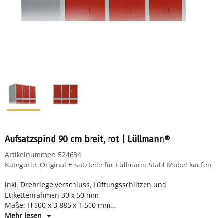
Aufsatzspind 90 cm breit, rot | Lüllmann®
Artikelnummer:
524634
Kategorie:
Original Ersatzteile für Lüllmann Stahl Möbel kaufen
inkl. Drehriegelverschluss, Lüftungsschlitzen und
Etikettenrahmen 30 x 50 mm
Maße: H 500 x B 885 x T 500 mm
Farbe: Korpus RAL 7035 lichtgrau, Türen RAL 3000 feuerrot
Mehr lesen