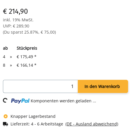
€ 214,90
inkl. 19% MwSt.
UVP
:
€ 289,90
(Du sparst
25.87%
,
€ 75,00
)
ab
Stückpreis
4
»
€ 175,49
*
8
»
€ 166,14
*
Loading...
In den Warenkorb
Komponenten werden geladen ...
Knapper Lagerbestand
Lieferzeit:
4 - 6 Arbeitstage
(DE - Ausland abweichend)