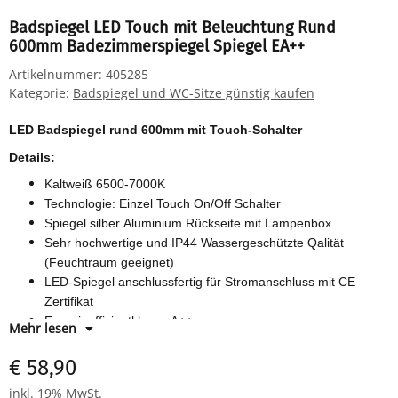
Badspiegel LED Touch mit Beleuchtung Rund
600mm Badezimmerspiegel Spiegel EA++
Artikelnummer:
405285
Kategorie:
Badspiegel und WC-Sitze günstig kaufen
LED Badspiegel rund 600mm mit Touch-Schalter
Details:
Kaltweiß 6500-7000K
Technologie: Einzel Touch On/Off Schalter
Spiegel silber Aluminium Rückseite mit Lampenbox
Sehr hochwertige und IP44 Wassergeschützte Qalität
(Feuchtraum geeignet)
LED-Spiegel anschlussfertig für Stromanschluss mit CE
Zertifikat
Energieeffizientklasse A++
Mehr lesen
Spiegelstärke: 5mm
Haltbares Kristallglas mit geschliffenen Rändern Blei und
€ 58,90
Kupferfrei für eine bessere Oberfläche
inkl. 19% MwSt.