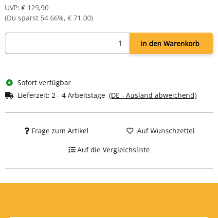
Energiesparende LED Dioden 6-7W 2835-60 mit einer langer
UVP
:
€ 129,90
Lebensdauer (bis 50000h)
(Du sparst
54.66%
,
€ 71,00
)
Größe: 600mm (rund)
In den Warenkorb
Sofort verfügbar
Lieferzeit:
2 - 4 Arbeitstage
(DE - Ausland abweichend)
Frage zum Artikel
Auf Wunschzettel
Auf die Vergleichsliste