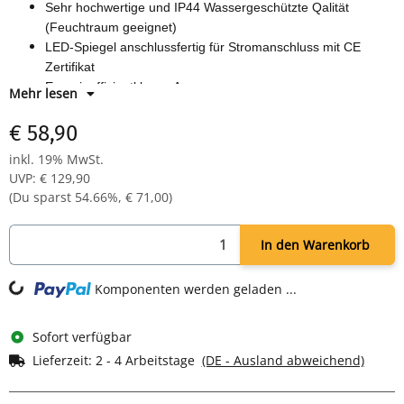
Sehr hochwertige und IP44 Wassergeschützte Qalität
(Feuchtraum geeignet)
LED-Spiegel anschlussfertig für Stromanschluss mit CE
Zertifikat
Energieeffizientklasse A++
Mehr lesen
Spiegelstärke: 5mm
Haltbares Kristallglas mit geschliffenen Rändern Blei und
€ 58,90
Kupferfrei für eine bessere Oberfläche
inkl. 19% MwSt.
Energiesparende LED Dioden 6-7W 2835-60 mit einer langer
UVP
:
€ 129,90
Lebensdauer (bis 50000h)
(Du sparst
54.66%
,
€ 71,00
)
Größe: 600mm (rund)
In den Warenkorb
ng...
Komponenten werden geladen ...
Sofort verfügbar
Lieferzeit:
2 - 4 Arbeitstage
(DE - Ausland abweichend)