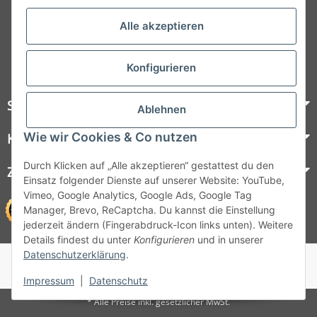
Folgt uns auf Social Media
Alle akzeptieren
Konfigurieren
Steelboxx
Ablehnen
Wie wir Cookies & Co nutzen
Kundenservice
Durch Klicken auf „Alle akzeptieren“ gestattest du den
Zahlungsmöglichkeiten
Einsatz folgender Dienste auf unserer Website: YouTube,
Vimeo, Google Analytics, Google Ads, Google Tag
Manager, Brevo, ReCaptcha. Du kannst die Einstellung
jederzeit ändern (Fingerabdruck-Icon links unten). Weitere
Details findest du unter
Konfigurieren
und in unserer
Datenschutzerklärung
.
© 1964 - 2026 Lüllmann GmbH
© 1964 - 2024 Lüllmann GmbH
Impressum
|
Datenschutz
* Alle Preise inkl. gesetzlicher MwSt.