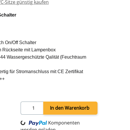
C-Sitze günstig kaufen
chalter
ch On/Off Schalter
um Rückseite mit Lampenbox
P44 Wassergeschützte Qalität (Feuchtraum
tig für Stromanschluss mit CE Zertifikat
A++
t geschliffenen Rändern Blei und Kupferfrei für
Loading...
In den Warenkorb
oden 6-7W 2835-60 mit einer langer
h)
Komponenten
B)
werden geladen ...