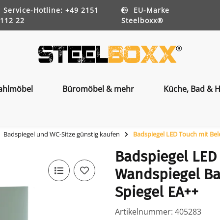
Service-Hotline: +49 2151
EU-Marke
112 22
Steelboxx®
ahlmöbel
Büromöbel & mehr
Küche, Bad & H
Badspiegel und WC-Sitze günstig kaufen
Badspiegel LED Touch mit Be
Badspiegel LED
Wandspiegel B
Spiegel EA++
Artikelnummer:
405283