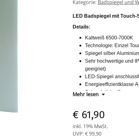
Kategorie:
Badspiegel und W
LED Badspiegel mit Touch-S
Details:
Kaltweiß 6500-7000K
Technologie: Einzel Tou
Spiegel silber Alumini
Sehr hochwertige und I
geeignet)
LED-Spiegel anschlussfer
Energieeffizientklasse 
Spiegelstärke: 5mm
Mehr lesen
Haltbares Kristallglas mi
eine bessere Oberfläche
€ 61,90
Energiesparende LED Di
Lebensdauer (bis 50000
inkl. 19% MwSt.
Größe: 600x800mm (Hx
UVP
:
€ 99,90