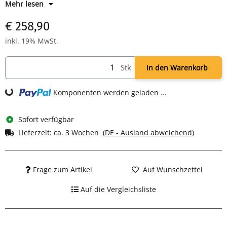
pulverbeschichtet. + Tafelgröße: H 1200 x B 750 mm +
Mehr lesen
Gesamthöhe 1907 mm
€ 258,90
inkl. 19% MwSt.
Stk
In den Warenkorb
Komponenten werden geladen ...
Loading...
Sofort verfügbar
Lieferzeit:
ca. 3 Wochen
(DE - Ausland abweichend)
Frage zum Artikel
Auf Wunschzettel
Auf die Vergleichsliste