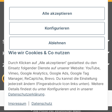
Folgt uns auf Social Media
Alle akzeptieren
Konfigurieren
Steelboxx
Ablehnen
Wie wir Cookies & Co nutzen
Kundenservice
Durch Klicken auf „Alle akzeptieren“ gestattest du den
Zahlungsmöglichkeiten
Einsatz folgender Dienste auf unserer Website: YouTube,
Vimeo, Google Analytics, Google Ads, Google Tag
Manager, ReCaptcha, Brevo. Du kannst die Einstellung
jederzeit ändern (Fingerabdruck-Icon links unten). Weitere
Details findest du unter
Konfigurieren
und in unserer
Datenschutzerklärung
.
© 1964 - 2026 Lüllmann GmbH
© 1964 - 2024 Lüllmann GmbH
Impressum
|
Datenschutz
* Alle Preise inkl. gesetzlicher MwSt.