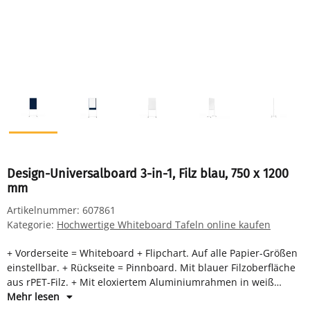
Design-Universalboard 3-in-1, Filz blau, 750 x 1200
mm
Artikelnummer:
607861
Kategorie:
Hochwertige Whiteboard Tafeln online kaufen
+ Vorderseite = Whiteboard + Flipchart. Auf alle Papier-Größen
einstellbar. + Rückseite = Pinnboard. Mit blauer Filzoberfläche
aus rPET-Filz. + Mit eloxiertem Aluminiumrahmen in weiß
pulverbeschichtet. + Tafelgröße: H 1200 x B 750 mm +
Mehr lesen