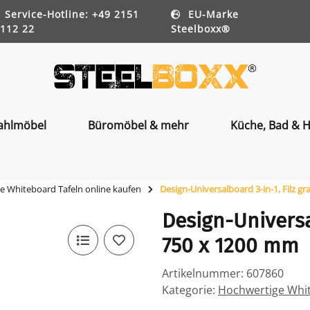
Service-Hotline: +49 2151
EU-Marke
112 22
Steelboxx®
ahlmöbel
Büromöbel & mehr
Küche, Bad & H
e Whiteboard Tafeln online kaufen
Design-Universalboard 3-in-1, Filz g
Design-Universal
750 x 1200 mm
Artikelnummer:
607860
Kategorie:
Hochwertige Whit