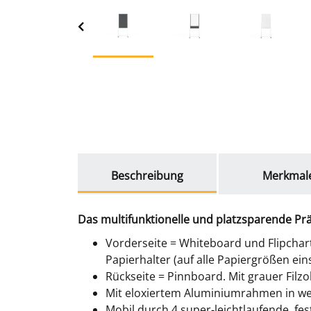
weitere Registerkarten anzeigen
Beschreibung
Merkmal
Das multifunktionelle und platzsparende P
Vorderseite = Whiteboard und Flipchart
Papierhalter (auf alle Papiergrößen ein
Rückseite = Pinnboard. Mit grauer Fil
Mit eloxiertem Aluminiumrahmen in wei
Mobil durch 4 super-leichtlaufende, fes