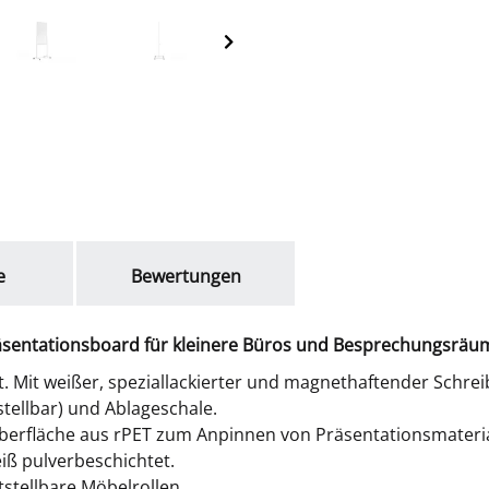
e
Bewertungen
räsentationsboard für kleinere Büros und Besprechungsräu
. Mit weißer, speziallackierter und magnethaftender Schreib
stellbar) und Ablageschale.
zoberfläche aus rPET zum Anpinnen von Präsentationsmateria
ß pulverbeschichtet.
tstellbare Möbelrollen.