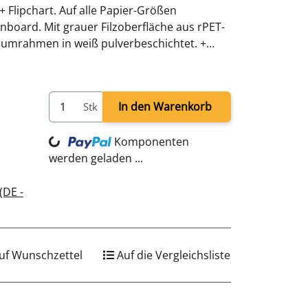
 Flipchart. Auf alle Papier-Größen
innboard. Mit grauer Filzoberfläche aus rPET-
iniumrahmen in weiß pulverbeschichtet. +
0 mm + Gesamthöhe 1907 mm
Loading...
In den Warenkorb
Stk
Komponenten
werden geladen ...
(DE -
uf Wunschzettel
Auf die Vergleichsliste