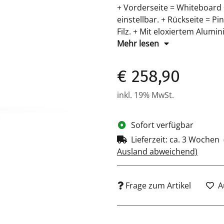
+ Vorderseite = Whiteboard +
einstellbar. + Rückseite = P
Filz. + Mit eloxiertem Alum
Tafelgröße: H 1200 x B 75
Mehr lesen
€ 258,90
inkl. 19% MwSt.
Sofort verfügbar
Lieferzeit:
ca. 3 Wochen
Ausland abweichend)
Frage zum Artikel
A