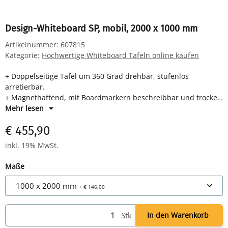
Design-Whiteboard SP, mobil, 2000 x 1000 mm
Artikelnummer:
607815
Kategorie:
Hochwertige Whiteboard Tafeln online kaufen
+ Doppelseitige Tafel um 360 Grad drehbar, stufenlos
arretierbar.
+ Magnethaftend, mit Boardmarkern beschreibbar und trocken
oder feucht abwischbar.
Mehr lesen
+ Tafel mit eloxiertem Aluminium-Rahmen inkl. innovativen,
€ 455,90
eleganten Gehrungsecken in schlichtem Design.
+ Solides Fahrgestell Aluminium eloxiert, mit 4 Rollen.
inkl. 19% MwSt.
+ Inkl. eisenlackierter, nicht abnehmbarer Ablageschale, B 500
mm.
Maße
+ Größe: 1000 x 2000 mm.
1000 x 2000 mm
+ € 146,00
Stk
In den Warenkorb