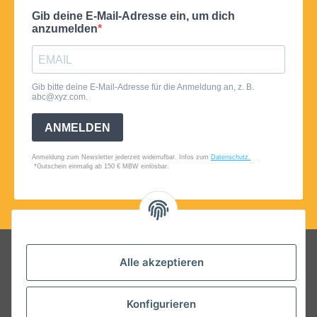
Folgt uns auf Social Media
Alle akzeptieren
Konfigurieren