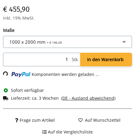
+ Tafel mit eloxiertem Aluminium-Rahmen inkl. innovativen,
€ 455,90
eleganten Gehrungsecken in schlichtem Design.
+ Solides Fahrgestell Aluminium eloxiert, mit 4 Rollen.
inkl. 19% MwSt.
+ Inkl. eisenlackierter, nicht abnehmbarer Ablageschale, B 500
mm.
Maße
+ Größe: 1000 x 2000 mm.
1000 x 2000 mm
+ € 146,00
Stk
Loading...
In den Warenkorb
Komponenten werden geladen ...
Sofort verfügbar
Lieferzeit:
ca. 3 Wochen
(DE - Ausland abweichend)
Frage zum Artikel
Auf Wunschzettel
Auf die Vergleichsliste