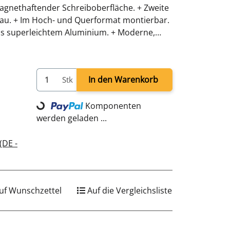
 magnethaftender Schreiboberfläche. + Zweite
 grau. + Im Hoch- und Querformat montierbar.
s superleichtem Aluminium. + Moderne,
schlichtem Design. + Beigefügtes Werkzeug
 + Standsichere Fußelemente mit 4
H 1800 x B 1000 mm + Farbe: schwarz
In den Warenkorb
Stk
Loading...
Komponenten
werden geladen ...
(DE -
uf Wunschzettel
Auf die Vergleichsliste