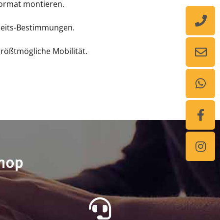
format montieren.
heits-Bestimmungen.
größtmögliche Mobilität.
shop