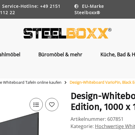
Service-Hotline: +49 2151
EU-Marke
112 22
Steelboxx®
ahlmöbel
Büromöbel & mehr
Küche, Bad & H
e Whiteboard Tafeln online kaufen
Design-Whiteboard VarioPin, Black E
Design-Whiteboa
Edition, 1000 
Artikelnummer:
607851
Kategorie:
Hochwertige Whit