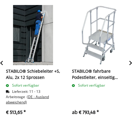
STABILO® Schiebeleiter +S,
STABILO® fahrbare
Alu, 2x 12 Sprossen
Podestleiter, einseitig
begehbar, 3-8 Stufen
Sofort verfügbar
Sofort verfügbar
Lieferzeit:
11 - 13
Arbeitstage
(DE - Ausland
abweichend)
ab
€ 513,65
*
€ 793,48
*