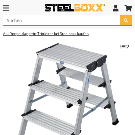
Alu Doppelklapptritt Trittleiter bei Steelboxx kaufen