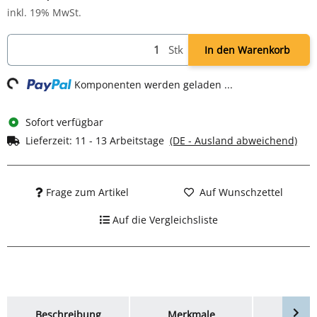
inkl. 19% MwSt.
Loading...
Stk
In den Warenkorb
Komponenten werden geladen ...
Sofort verfügbar
Lieferzeit:
11 - 13 Arbeitstage
(DE - Ausland abweichend)
Frage zum Artikel
Auf Wunschzettel
Auf die Vergleichsliste
weitere Registerkarten anzeigen
Beschreibung
Merkmale
Bewer