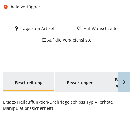
bald verfügbar
Frage zum Artikel
Auf Wunschzettel
Auf die Vergleichsliste
weitere Registerkarten anzeigen
Benachri
Beschreibung
Bewertungen
wenn ve
Ersatz-Freilauffunktion-Drehriegelschloss Typ A (erhöte
Manipulationssicherheit)