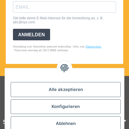
Folgt uns auf Social Media
Alle akzeptieren
Konfigurieren
Steelboxx
Ablehnen