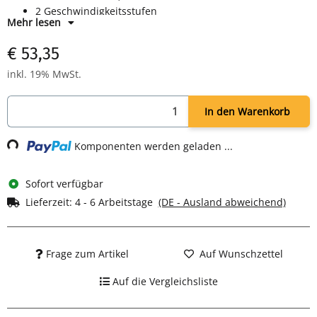
2 Geschwindigkeitsstufen
Mehr lesen
Füllstandsanzeige
Spülmaschinengeeignetes Zubehör
€ 53,35
Sicherheitsbügel
Leistung: 400 Watt
inkl. 19% MwSt.
Maße: H 305 x B 210 x T 225 mm
Farbe: schwarz/edelstahl
In den Warenkorb
Loading...
Komponenten werden geladen ...
Sofort verfügbar
Lieferzeit:
4 - 6 Arbeitstage
(DE - Ausland abweichend)
Frage zum Artikel
Auf Wunschzettel
Auf die Vergleichsliste