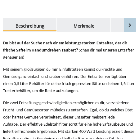
weitere Registerkarten anzeigen
Beschreibung
Merkmale
Bewer
Du bist auf der Suche nach einem leistungsstarken Entsafter, der dir
frische Säfte im Handumdrehen zaubert?
Schau dir mal unseren Entsafter
genauer an!
Mit seinem großzügigen 65 mm Einfüllstutzen kannst du Früchte und
Gemüse ganz einfach und sauber einführen. Der Entsafter verfügt über
einen 0,5 Liter Behälter für deine frisch gepressten Säfte und einen 1,6 Liter
Tresterbehälter, um die Reste aufzufangen.
Die zwei Entsaftungsgeschwindigkeiten ermöglichen es dir, verschiedene
Frucht- und Gemüsesorten mühelos zu entsaften. Egal, ob du weiches Obst
oder hartes Gemüse verarbeitest, dieser Entsafter meistert jede
Aufgabe.
Der effektive Edelstahlfilter sorgt für eine hohe Saftausbeute und
liefert erfrischende Ergebnisse. Mit starken 400 Watt Leistung erzielt dieser
Entsafter optimale Ergebnisse und holt das Beste aus deinen Zutaten