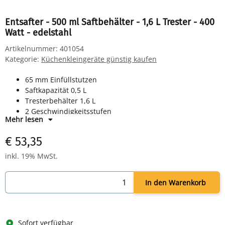
Entsafter - 500 ml Saftbehälter - 1,6 L Trester - 400
Watt - edelstahl
Artikelnummer:
401054
Kategorie:
Küchenkleingeräte günstig kaufen
65 mm Einfüllstutzen
Saftkapazität 0,5 L
Tresterbehälter 1,6 L
2 Geschwindigkeitsstufen
Mehr lesen
Füllstandsanzeige
Spülmaschinengeeignetes Zubehör
€ 53,35
Sicherheitsbügel
Leistung: 400 Watt
inkl. 19% MwSt.
Maße: H 305 x B 210 x T 225 mm
Farbe: schwarz/edelstahl
In den Warenkorb
Sofort verfügbar