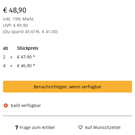
Erste-Hilfe-Kennzeichnung: Aufkleber mit weißem Kreuz
€ 48,90
auf grünem Grund
Zur Wandmontage, Schrauben & Dübel im Lieferumfang
inkl. 19% MwSt.
enthalten
UVP
:
€ 89,90
Außenmaß: H 460 × B 300 × T 140 mm
(Du sparst
45.61%
,
€ 41,00
)
ab
Stückpreis
2
»
€ 47,90
*
4
»
€ 46,90
*
Benachrichtigen, wenn verfügbar
bald verfügbar
Frage zum Artikel
Auf Wunschzettel