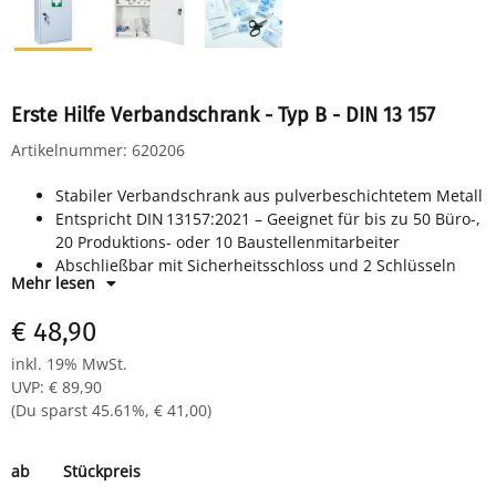
Erste Hilfe Verbandschrank - Typ B - DIN 13 157
Artikelnummer:
620206
Stabiler Verbandschrank aus pulverbeschichtetem Metall
Entspricht DIN 13157:2021 – Geeignet für bis zu 50 Büro-,
20 Produktions- oder 10 Baustellenmitarbeiter
Abschließbar mit Sicherheitsschloss und 2 Schlüsseln
Mehr lesen
3 feste Ablagefächer für übersichtliche Organisation
Erste-Hilfe-Kennzeichnung: Aufkleber mit weißem Kreuz
€ 48,90
auf grünem Grund
Zur Wandmontage, Schrauben & Dübel im Lieferumfang
inkl. 19% MwSt.
enthalten
UVP
:
€ 89,90
Außenmaß: H 460 × B 300 × T 140 mm
(Du sparst
45.61%
,
€ 41,00
)
ab
Stückpreis