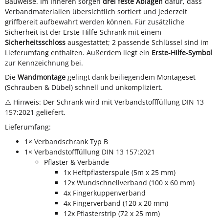
Bauweise. Im Inneren sorgen
drei feste Ablagen
dafür, dass
Verbandmaterialien übersichtlich sortiert und jederzeit
griffbereit aufbewahrt werden können. Für zusätzliche
Sicherheit ist der Erste-Hilfe-Schrank mit einem
Sicherheitsschloss
ausgestattet; 2 passende Schlüssel sind im
Lieferumfang enthalten. Außerdem liegt ein
Erste-Hilfe-Symbol
zur Kennzeichnung bei.
Die
Wandmontage
gelingt dank beiliegendem Montageset
(Schrauben & Dübel) schnell und unkompliziert.
⚠️ Hinweis: Der Schrank wird mit Verbandstofffüllung DIN 13
157:2021 geliefert.
Lieferumfang:
1× Verbandschrank Typ B
1× Verbandstofffüllung DIN 13 157:2021
Pflaster & Verbände
1x Heftpflasterspule (5m x 25 mm)
12x Wundschnellverband (100 x 60 mm)
4x Fingerkuppenverband
4x Fingerverband (120 x 20 mm)
12x Pflasterstrip (72 x 25 mm)