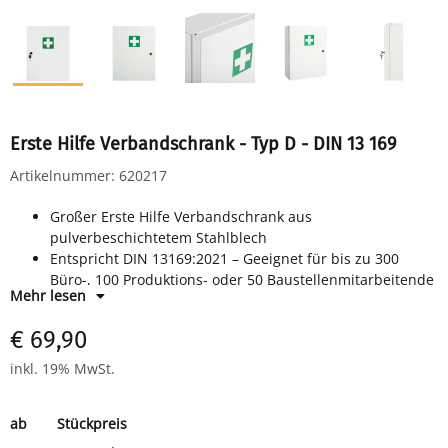
Erste Hilfe Verbandschrank - Typ D - DIN 13 169
Artikelnummer:
620217
Großer Erste Hilfe Verbandschrank aus
pulverbeschichtetem Stahlblech
Entspricht DIN 13169:2021 – Geeignet für bis zu 300
Büro-, 100 Produktions- oder 50 Baustellenmitarbeitende
Mehr lesen
Abschließbar mit Sicherheitsschloss und 2 Schlüsseln
Drei feste Ablagefächer, 3 Türfächer
€ 69,90
Flexibel montierbar: "Upside-Down" - Türanschlag rechts
oder links
inkl. 19% MwSt.
Erste-Hilfe-Kennzeichnung: Aufkleber mit weißem Kreuz
auf grünem Grund
ab
Stückpreis
Zur Wandmontage, inkl. Montageset (Schrauben & Dübel)
Außenmaß: H 455 × B 350 × T 150 mm