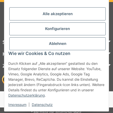
Folgt uns auf Social Media
Alle akzeptieren
Konfigurieren
Steelboxx
Ablehnen
Wie wir Cookies & Co nutzen
Kundenservice
Durch Klicken auf „Alle akzeptieren“ gestattest du den
Zahlungsmöglichkeiten
Einsatz folgender Dienste auf unserer Website: YouTube,
Vimeo, Google Analytics, Google Ads, Google Tag
Manager, Brevo, ReCaptcha. Du kannst die Einstellung
jederzeit ändern (Fingerabdruck-Icon links unten). Weitere
Details findest du unter
Konfigurieren
und in unserer
Datenschutzerklärung
.
© 1964 - 2026 Lüllmann GmbH
© 1964 - 2024 Lüllmann GmbH
Impressum
|
Datenschutz
* Alle Preise inkl. gesetzlicher MwSt.