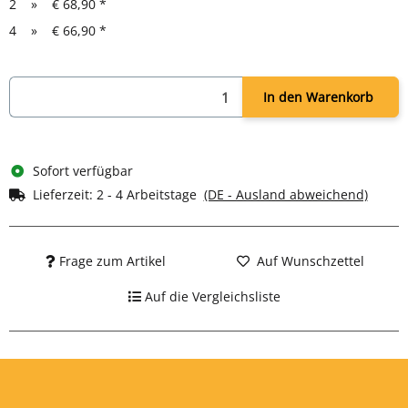
2
»
€ 68,90
*
Lieferumfang: Schrank leer, Schloss mit 2 Schlüsseln,
4
»
€ 66,90
*
Symbolaufkleber, Montageset
In den Warenkorb
Sofort verfügbar
Lieferzeit:
2 - 4 Arbeitstage
(DE - Ausland abweichend)
Frage zum Artikel
Auf Wunschzettel
Auf die Vergleichsliste