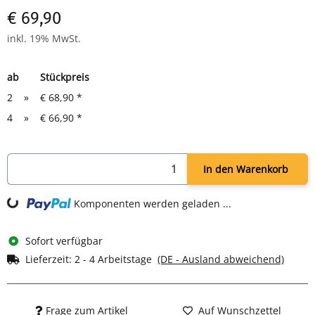
Drei feste Ablagefächer, 3 Türfächer
€ 69,90
Flexibel montierbar: "Upside-Down" - Türanschlag rechts
oder links
inkl. 19% MwSt.
Erste-Hilfe-Kennzeichnung: Aufkleber mit weißem Kreuz
auf grünem Grund
ab
Stückpreis
Zur Wandmontage, inkl. Montageset (Schrauben & Dübel)
Außenmaß: H 455 × B 350 × T 150 mm
2
»
€ 68,90
*
Lieferumfang: Schrank leer, Schloss mit 2 Schlüsseln,
4
»
€ 66,90
*
Symbolaufkleber, Montageset
In den Warenkorb
g...
Komponenten werden geladen ...
Sofort verfügbar
Lieferzeit:
2 - 4 Arbeitstage
(DE - Ausland abweichend)
Frage zum Artikel
Auf Wunschzettel