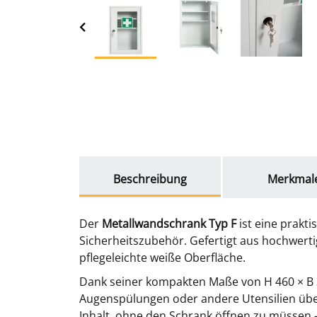
weitere Registerkarten anzeigen
Beschreibung
Merkmal
Der
Metallwandschrank Typ F
ist eine prakt
Sicherheitszubehör. Gefertigt aus hochwerti
pflegeleichte weiße Oberfläche.
Dank seiner kompakten Maße von H 460 × B
Augenspülungen oder andere Utensilien über
Inhalt, ohne den Schrank öffnen zu müssen –