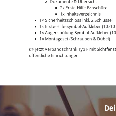
Dokumente & Übersicht
2x Erste-Hilfe-Broschüre
1x Inhaltsverzeichnis
1× Sicherheitsschloss inkl. 2 Schlüssel
1× Erste-Hilfe-Symbol-Aufkleber (10×10
1× Augenspülung-Symbol-Aufkleber (1
1× Montageset (Schrauben & Dübel)
👉 Jetzt Verbandschrank Typ F mit Sichtfenst
öffentliche Einrichtungen.
Dei