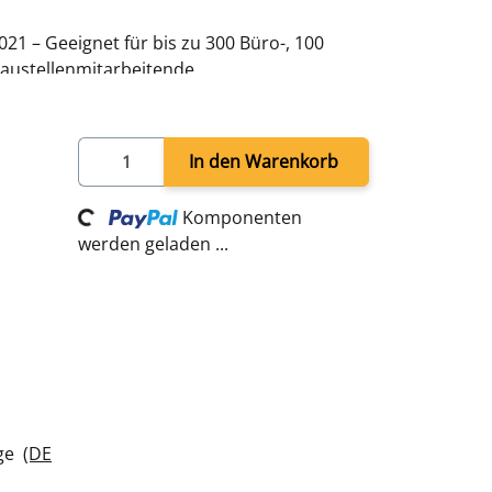
21 – Geeignet für bis zu 300 Büro-, 100
Baustellenmitarbeitende
rheitsschloss und 2 Schlüsseln
 für geordnete Aufbewahrung
fe, Augenspülung
In den Warenkorb
. Montageset (Schrauben & Dübel)
300 × T 140 mm
Komponenten
Loading...
werden geladen ...
age
(DE