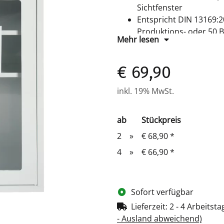
Sichtfenster
Entspricht DIN 13169:20
Produktions- oder 50 
Mehr lesen
Abschließbar mit Siche
3 feste Ablageflächen
€ 69,90
2 Aufkleber: Erste-Hil
Zur Wandmontage, inkl
inkl. 19% MwSt.
Außenmaß: H 460 × B 
ab
Stückpreis
2
»
€ 68,90
*
4
»
€ 66,90
*
Sofort verfügbar
Lieferzeit:
2 - 4 Arbeitst
- Ausland abweichend)