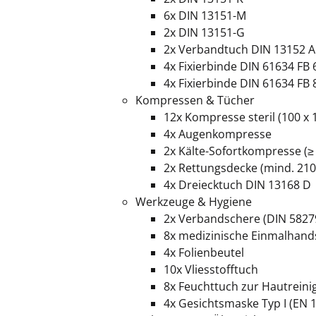
6x DIN 13151-M
2x DIN 13151-G
2x Verbandtuch DIN 13152 A
4x Fixierbinde DIN 61634 FB 
4x Fixierbinde DIN 61634 FB 
Kompressen & Tücher
12x Kompresse steril (100 x
4x Augenkompresse
2x Kälte-Sofortkompresse
(≥
2x Rettungsdecke (mind. 21
4x Dreiecktuch DIN 13168 D
Werkzeuge & Hygiene
2x Verbandschere (DIN 5827
8x medizinische Einmalhan
4x Folienbeutel
10x Vliesstofftuch
8x Feuchttuch zur Hautreini
4x Gesichtsmaske Typ I (EN 