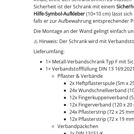
Sicherheit ist der Schrank mit einem
Sicherh
Hilfe-Symbol-Aufkleber
(10×10 cm) lässt sic
falls er zur Aufbewahrung entsprechender P
Die Montage an der Wand gelingt einfach un
⚠️ Hinweis: Der Schrank wird mit Verbandstof
Lieferumfang:
1× Metall-Verbandschrank Typ F mit Sic
1× Verbandstofffüllung DIN 13 169:202
Pflaster & Verbände
2x Heftpflasterspule (5m x 
24x Wundschnellverband (1
12x Fingerkuppenverband (5
12x Fingerverband (120 x 2
24x Pflasterstrip (72 x 25 mm
12x Pflasterstrip (72 x 19 mm
Verbandpäckchen
2x DIN 13151-K