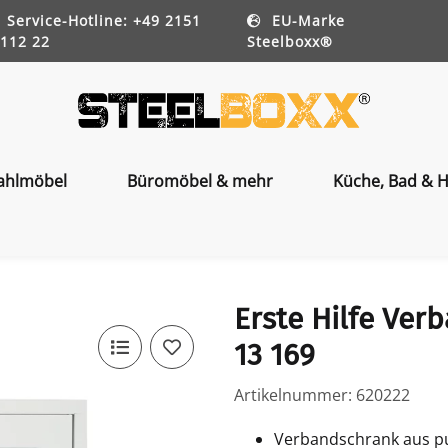
Service-Hotline: +49 2151
EU-Marke
112 22
Steelboxx®
ahlmöbel
Büromöbel & mehr
Küche, Bad & H
Erste Hilfe Ver
13 169
Artikelnummer:
620222
Verbandschrank aus pu