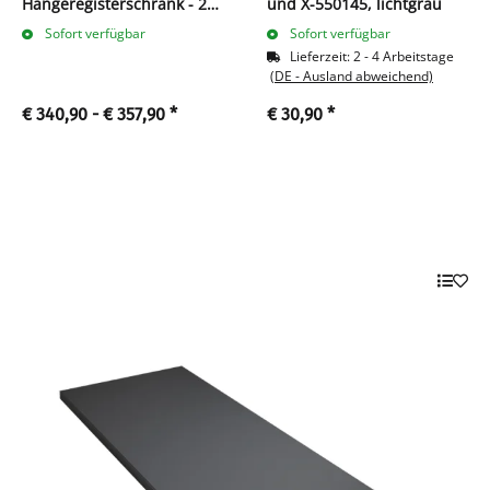
Hängeregisterschrank - 2
und X-550145, lichtgrau
zweibahnige Schubladen
Sofort verfügbar
Sofort verfügbar
Lieferzeit:
2 - 4 Arbeitstage
(DE - Ausland abweichend)
€ 340,90 -
€ 357,90
*
€ 30,90
*