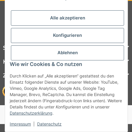
Folgt uns auf Social Media
Alle akzeptieren
Konfigurieren
Steelboxx
Ablehnen
Kundenservice
Wie wir Cookies & Co nutzen
Zahlungsmöglichkeiten
Durch Klicken auf „Alle akzeptieren“ gestattest du den
Einsatz folgender Dienste auf unserer Website: YouTube,
Vimeo, Google Analytics, Google Ads, Google Tag
Manager, Brevo, ReCaptcha. Du kannst die Einstellung
jederzeit ändern (Fingerabdruck-Icon links unten). Weitere
Details findest du unter
Konfigurieren
und in unserer
© 1964 - 2026 Lüllmann GmbH
Datenschutzerklärung
.
© 1964 - 2024 Lüllmann GmbH
Impressum
|
Datenschutz
* Alle Preise inkl. gesetzlicher MwSt.