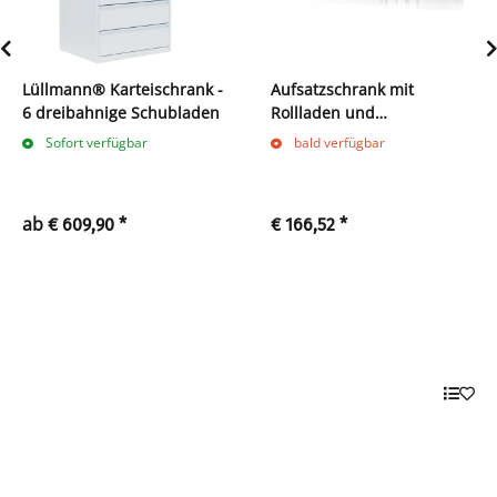
Lüllmann® Karteischrank -
Aufsatzschrank mit
6 dreibahnige Schubladen
Rollladen und
Zylinderschloss 450 x 1000
Sofort verfügbar
bald verfügbar
x 457 mm grau 555400
ab
€ 609,90
*
€ 166,52
*