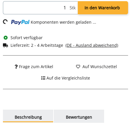
Stk
In den Warenkorb
g...
Komponenten werden geladen ...
Sofort verfügbar
Lieferzeit:
2 - 4 Arbeitstage
(DE - Ausland abweichend)
Frage zum Artikel
Auf Wunschzettel
Auf die Vergleichsliste
weitere Registerkarten anzeigen
Beschreibung
Bewertungen