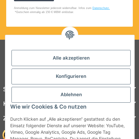
Folgt uns auf Social Media
Alle akzeptieren
Konfigurieren
Steelboxx
Ablehnen
Kundenservice
Wie wir Cookies & Co nutzen
Zahlungsmöglichkeiten
Durch Klicken auf „Alle akzeptieren“ gestattest du den
Einsatz folgender Dienste auf unserer Website: YouTube,
Vimeo, Google Analytics, Google Ads, Google Tag
Manager, Brevo, ReCaptcha. Du kannst die Einstellung