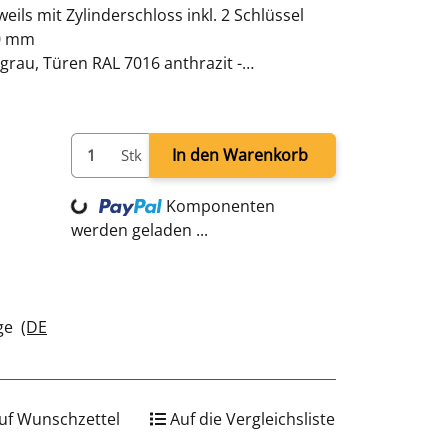
weils mit Zylinderschloss inkl. 2 Schlüssel
00 mm
grau, Türen RAL 7016 anthrazit -
hweißt - sofort einsatzbereit
In den Warenkorb
Stk
Komponenten
Loading...
werden geladen ...
age
(DE
uf Wunschzettel
Auf die Vergleichsliste