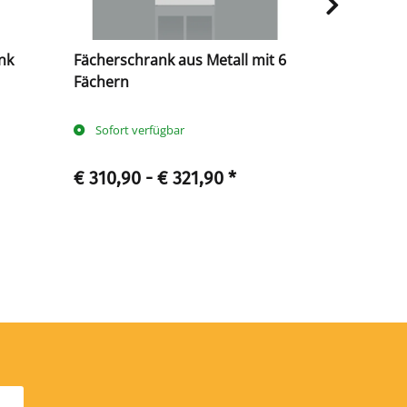
nk
Fächerschrank aus Metall mit 6
Fächerschr
Fächern
Fächern
Sofort verfügbar
Sofort ve
€ 310,90 -
€ 321,90
*
€ 328,90