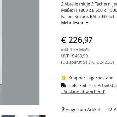
2 Abteile mit je 3 Fächern, je
Maße: H 1800 x B 590 x T 5
Farbe: Korpus RAL 7035 licht
pulverbeschichtet
Mehr lesen
Komplett montiert und versc
€ 226,97
inkl. 19% MwSt.
UVP
:
€ 469,90
(Du sparst
51.7%
,
€ 242,93
)
Knapper Lagerbestand
Lieferzeit:
4 - 6 Arbeitst
- Ausland abweichend)
Frage zum Artikel
A