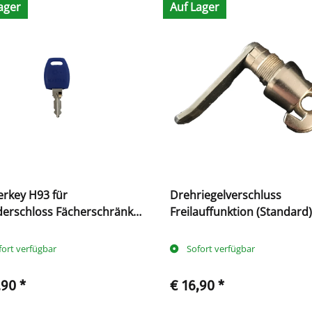
ager
Auf Lager
rkey H93 für
Drehriegelverschluss
derschloss Fächerschränke
Freilauffunktion (Standard)
iX Serie
ClassiX Serie
fort verfügbar
Sofort verfügbar
,90
*
€ 16,90
*