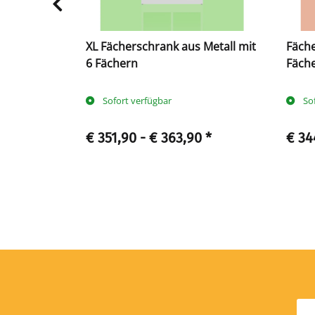
tall mit 8
XL Fächerschrank aus Metall mit
Fäche
6 Fächern
Fäch
Sofort verfügbar
So
0
*
€ 351,90 -
€ 363,90
*
€ 34