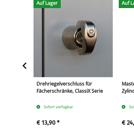
Auf Lager
Auf L
Drehriegelverschluss für
Maste
ss,
Fächerschränke, ClassiX Serie
Zylin
stärke 6
Class
Sofort verfügbar
So
€ 13,90
*
€ 24