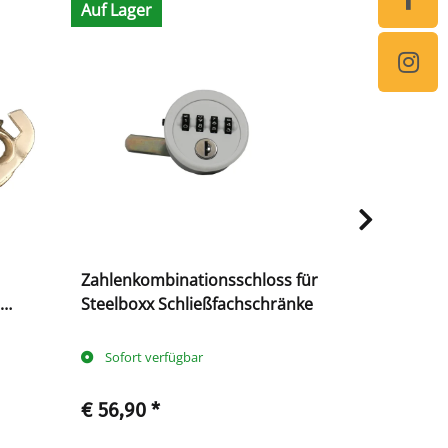
Auf Lager
Auf Lager
Zahlenkombinationsschloss für
Steelboxx
Steelboxx Schließfachschränke
Vorhangzyl
Vorhangsch
mm
Sofort verfügbar
Sofort ve
€ 56,90
*
€ 12,90
*