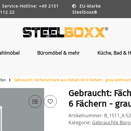
Service-Hotline: +49 2151
EU-Marke
112 22
Steelboxx®
ahlmöbel
Büromöbel & mehr
Küche, Bad & H
ufen
Gebraucht: Fächerschrank aus Metall mit 6 Fächern - grau/anthrazit
Gebraucht: Fäch
6 Fächern - gra
Artikelnummer:
B_1511_X-5
Kategorie:
Gebrauchte Bürom