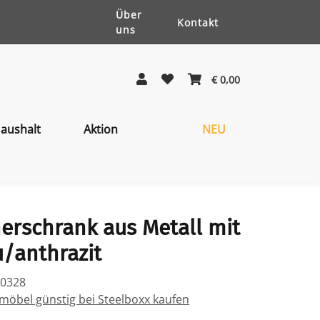
Über
Kontakt
uns
€ 0,00
aushalt
Aktion
NEU
erschrank aus Metall mit
u/anthrazit
20328
öbel günstig bei Steelboxx kaufen