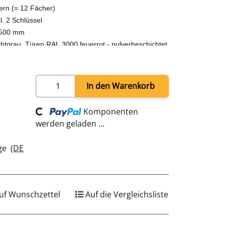
hern (= 12 Fächer)
l. 2 Schlüssel
 500 mm
htgrau, Türen RAL 3000 feuerrot - pulverbeschichtet
hweißt - sofort einsatzbereit
Loading...
In den Warenkorb
Komponenten
werden geladen ...
age
(DE
uf Wunschzettel
Auf die Vergleichsliste