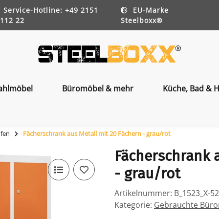
Service-Hotline: +49 2151
EU-Marke
112 22
Steelboxx®
ahlmöbel
Büromöbel & mehr
Küche, Bad & H
ufen
Fächerschrank aus Metall mit 20 Fächern - grau/rot
Fächerschrank a
- grau/rot
Artikelnummer:
B_1523_X-5
Kategorie:
Gebrauchte Bürom