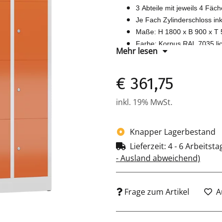
3 Abteile mit jeweils 4 Fäc
Je Fach Zylinderschloss ink
Maße: H 1800 x B 900 x T
Farbe: Korpus RAL 7035 lic
Mehr lesen
Komplett montiert und versc
€ 361,75
inkl. 19% MwSt.
Knapper Lagerbestand
Lieferzeit:
4 - 6 Arbeitst
- Ausland abweichend)
Frage zum Artikel
A