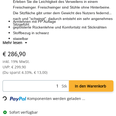
Erleben Sie die Leichtigkeit des Verweilens in einem
Freischwinger. Freischwinger sind Stühle ohne Hinterbeine.
Die Sitzfläche gibt unter dem Gewicht des Nutzers federnd
nach und "schwingt", dadurch entsteht ein sehr angenehmes
Armlehnen mit PP Auflage
Sitzgefühl.
gepolsterte Rückenlehne und Komfortsitz mit Sticknähten
Stoffbezug in schwarz
stapelbar
Mehr lesen
Höhe: 470/825 x Breite: 500 x Tiefe 470 mm
€ 286,90
inkl. 19% MwSt.
UVP
:
€ 299,90
(Du sparst
4.33%
,
€ 13,00
)
Stk
In den Warenkorb
Komponenten werden geladen ...
Loading...
Sofort verfügbar