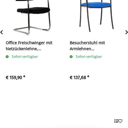
Office Freischwinger mit
Besucherstuhl mit
Netzückenlehne,
Armlehnen
chrom/schwarz
Konferenzstühle
Sofort verfügbar
Sofort verfügbar
Warteraumstühle
Büromöbel verschiedene
Farben
€ 159,90
*
€ 137,68
*