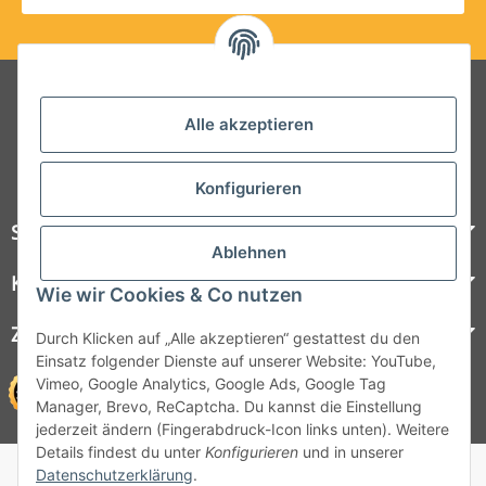
Folgt uns auf Social Media
Alle akzeptieren
Konfigurieren
Steelboxx
Ablehnen
Kundenservice
Wie wir Cookies & Co nutzen
Zahlungsmöglichkeiten
Durch Klicken auf „Alle akzeptieren“ gestattest du den
Einsatz folgender Dienste auf unserer Website: YouTube,
Vimeo, Google Analytics, Google Ads, Google Tag
Manager, Brevo, ReCaptcha. Du kannst die Einstellung
jederzeit ändern (Fingerabdruck-Icon links unten). Weitere
Details findest du unter
Konfigurieren
und in unserer
© 1964 - 2026 Lüllmann GmbH
Datenschutzerklärung
.