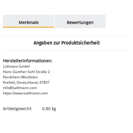
weitere Registerkarten anzeigen
Merkmale
Bewertungen
Angaben zur Produktsicherheit
Herstellerinformationen:
Lüllmann GmbH
Hans-Günther-Sohl-Straße 2
Nordrhein-Westfalen
Krefeld, Deutschland, 47807
info@luellmann.com
https://www.luellmann.com
Artikelgewicht:
0,80
kg
Produkteigenschaft
Wert