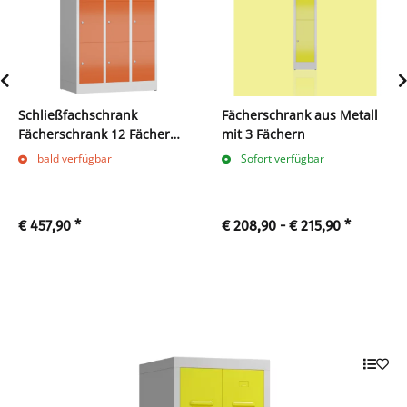
Schließfachschrank
Fächerschrank aus Metall
Fächerschrank 12 Fächer
mit 3 Fächern
Spind 180x90x50cm
bald verfügbar
Sofort verfügbar
lichtgrau/feuerrot X-
520434
€ 457,90
*
€ 208,90 -
€ 215,90
*