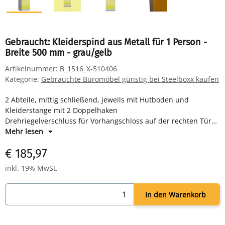
Gebraucht: Kleiderspind aus Metall für 1 Person -
Breite 500 mm - grau/gelb
Artikelnummer:
B_1516_X-510406
Kategorie:
Gebrauchte Büromöbel günstig bei Steelboxx kaufen
2 Abteile, mittig schließend, jeweils mit Hutboden und
Kleiderstange mit 2 Doppelhaken
Drehriegelverschluss für Vorhangschloss auf der rechten Tür
Maße: H 1800 x B 500 x T 500 mm
Mehr lesen
Farbe: Korpus RAL 7035 lichtgrau, Türen RAL 1018 zinkgelb -
€ 185,97
pulverbeschichtet
Komplett montiert und verschweißt - sofort einsatzbereit
inkl. 19% MwSt.
In den Warenkorb