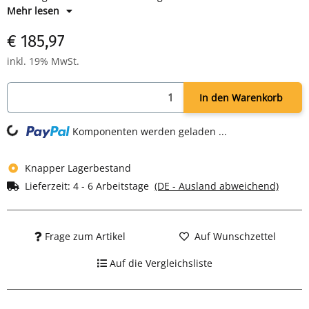
Maße: H 1800 x B 500 x T 500 mm
Mehr lesen
Farbe: Korpus RAL 7035 lichtgrau, Türen RAL 1018 zinkgelb -
€ 185,97
pulverbeschichtet
Komplett montiert und verschweißt - sofort einsatzbereit
inkl. 19% MwSt.
In den Warenkorb
g...
Komponenten werden geladen ...
Knapper Lagerbestand
Lieferzeit:
4 - 6 Arbeitstage
(DE - Ausland abweichend)
Frage zum Artikel
Auf Wunschzettel
Auf die Vergleichsliste