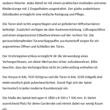
saubere Wäsche. Jedes Abteil ist mit einem praktischen Hutboden und einer
Kleiderstange mit 2 Doppelhaken ausgestattet. Der glatte auskehrbare
Abteilboden ermöglicht eine einfache Reinigung und Pflege.
Die Türen sind rechts angeschlagen und an gefederten Stiftscharnieren
befestigt. Zusätzlich verfügen sie über Kastenverstärkung, Lüftungsschlitze
und einen eingestanzten Etikettenrahmen auf der rechten Tür. Die
geräuschdämpfenden Türanschlagspuffer aus Kunststoff sorgen für ein
angenehmes Öffnen und Schließen der Türen.
Der Drehriegelverschluss ermöglicht dir die Verwendung eines
Vorhangschlosses, um deine Wertsachen sicher aufzubewahren. Bitte
beachte, dass das Vorhangschloss nicht im Lieferumfang enthalten ist.
Der Korpus in RAL 7035 lichtgrau und die Türen in RAL 1018 zinkgelb sind
elektrostatisch glatt pulverbeschichtet. Damit fügt sich der Spind
harmonisch in jedes moderne Raumkonzept ein.
Die Maße des Spinds betragen H 1800 x B 500 x T 500 mm. Er bietet
ausreichend Platz für deine Garderobe und nimmt dabei nur wenig Raum
ein.