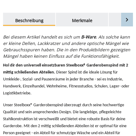
weitere Registerkarten anzeigen
Beschreibung
Merkmale
Bewer
Bei diesem Artikel handelt es sich um
B-Ware
. Als solche kann
er kleine Dellen, Lackkratzer und andere optische Mängel wie
Gebrauchsspuren haben. Die in den Produktbildern gezeigten
Mängel haben keinen Einfluss auf die Funktionsfähigkeit.
Hol dir den universell einsetzbaren Steelboxx® Garderobenspind mit 2
mittig schließenden Abteilen.
Dieser Spind ist die ideale Lösung für
Umkleide-, Sozial- und Pausenräume in jeder Branche - sei es Industrie,
Handwerk, Einzelhandel, Wohnheime, Fitnessstudios, Schulen, Lager- oder
Logistikbetriebe.
Unser Steelboxx® Garderobenspind überzeugt durch seine hochwertige
Qualität und sein ansprechendes Design. Die langlebige, pflegeleichte
Stahlkonstruktion ist verschweißt und bietet eine robuste Basis für deine
Garderobe. Mit den 2 mittig schließenden Abteilen ist er optimal für eine
Person geeignet - ein Abteil für schmutzige Wäsche und ein Abteil für