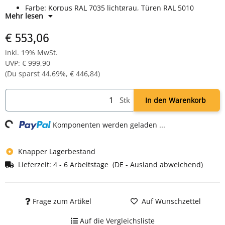
Farbe: Korpus RAL 7035 lichtgrau, Türen RAL 5010
Mehr lesen
enzianblau - pulverbeschichtet
Komplett montiert und verschweißt - sofort einsatzbereit
€ 553,06
inkl. 19% MwSt.
UVP
:
€ 999,90
(Du sparst
44.69%
,
€ 446,84
)
Loading...
Stk
In den Warenkorb
Komponenten werden geladen ...
Knapper Lagerbestand
Lieferzeit:
4 - 6 Arbeitstage
(DE - Ausland abweichend)
Frage zum Artikel
Auf Wunschzettel
Auf die Vergleichsliste