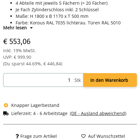
4 Abteile mit jeweils 5 Fächern (= 20 Fächer)
Je Fach Zylinderschloss inkl. 2 Schlüssel
Maße: H 1800 x B 1170 x T 500 mm
Farbe: Korpus RAL 7035 lichtgrau, Türen RAL 5010
Mehr lesen
enzianblau - pulverbeschichtet
Komplett montiert und verschweißt - sofort einsatzbereit
€ 553,06
inkl. 19% MwSt.
UVP
:
€ 999,90
(Du sparst
44.69%
,
€ 446,84
)
Stk
In den Warenkorb
Knapper Lagerbestand
Lieferzeit:
4 - 6 Arbeitstage
(DE - Ausland abweichend)
Frage zum Artikel
Auf Wunschzettel