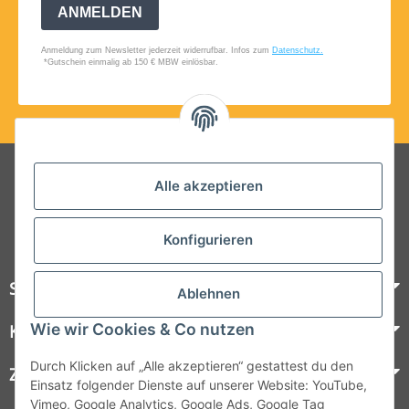
Folgt uns auf Social Media
Alle akzeptieren
Konfigurieren
Steelboxx
Ablehnen
Wie wir Cookies & Co nutzen
Kundenservice
Durch Klicken auf „Alle akzeptieren“ gestattest du den
Zahlungsmöglichkeiten
Einsatz folgender Dienste auf unserer Website: YouTube,
Vimeo, Google Analytics, Google Ads, Google Tag