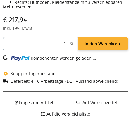
Rechts: Hutboden, Kleiderstange mit 3 verschiebbaren
Mehr lesen
Kleiderhaken
Drehriegelverschluss für Vorhangschloss
€ 217,94
Maße: H 1800 x B 500 x T 500 mm
Farbe: RAL 7035 lichtgrau - pulverbeschichtet
inkl. 19% MwSt.
Komplett montiert und verschweißt - sofort einsatzbereit
Stk
In den Warenkorb
ng...
Komponenten werden geladen ...
Knapper Lagerbestand
Lieferzeit:
4 - 6 Arbeitstage
(DE - Ausland abweichend)
Frage zum Artikel
Auf Wunschzettel
Auf die Vergleichsliste