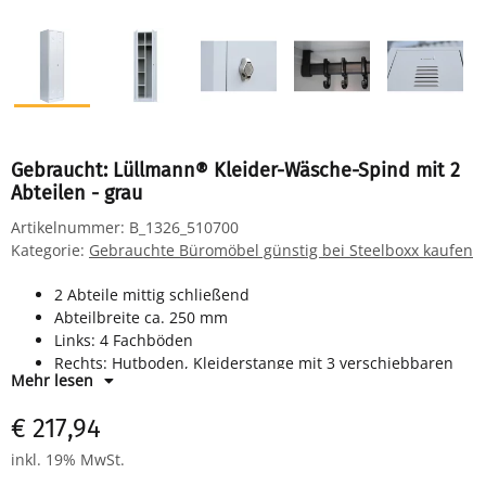
Gebraucht: Lüllmann® Kleider-Wäsche-Spind mit 2
Abteilen - grau
Artikelnummer:
B_1326_510700
Kategorie:
Gebrauchte Büromöbel günstig bei Steelboxx kaufen
2 Abteile mittig schließend
Abteilbreite ca. 250 mm
Links: 4 Fachböden
Rechts: Hutboden, Kleiderstange mit 3 verschiebbaren
Mehr lesen
Kleiderhaken
Drehriegelverschluss für Vorhangschloss
€ 217,94
Maße: H 1800 x B 500 x T 500 mm
Farbe: RAL 7035 lichtgrau - pulverbeschichtet
inkl. 19% MwSt.
Komplett montiert und verschweißt - sofort einsatzbereit