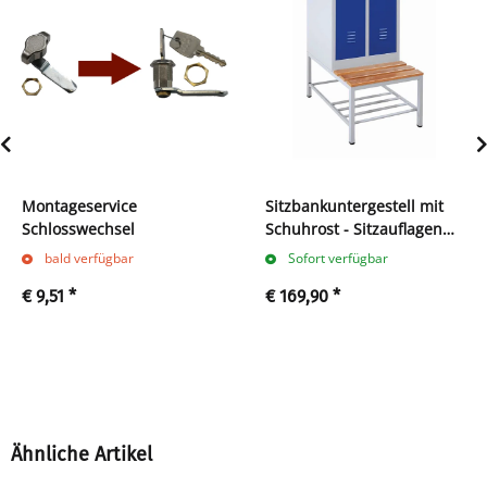
Montageservice
Sitzbankuntergestell mit
Schlosswechsel
Schuhrost - Sitzauflagen
buche - 400 x 500 x 800
bald verfügbar
Sofort verfügbar
mm - lichtgrau
€ 9,51
*
€ 169,90
*
Ähnliche Artikel