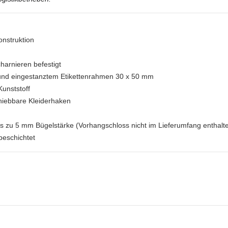
onstruktion
charnieren befestigt
 und eingestanztem Etikettenrahmen 30 x 50 mm
unststoff
chiebbare Kleiderhaken
is zu 5 mm Bügelstärke (Vorhangschloss nicht im Lieferumfang enthalt
beschichtet