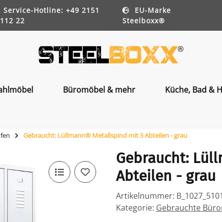
Service-Hotline: +49 2151
EU-Marke
112 22
Steelboxx®
ahlmöbel
Büromöbel & mehr
Küche, Bad & H
ufen
Gebraucht: Lüllmann® Metallspind mit 3 Abteilen - grau
Gebraucht: Lül
Abteilen - grau
Artikelnummer:
B_1027_510
Kategorie:
Gebrauchte Bürom