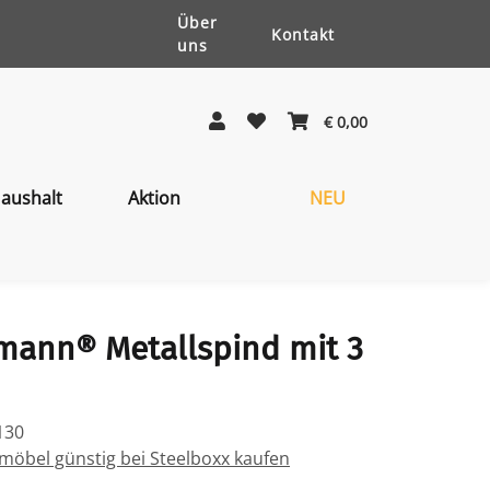
Über
Kontakt
uns
€ 0,00
aushalt
Aktion
NEU
lmann® Metallspind mit 3
130
öbel günstig bei Steelboxx kaufen