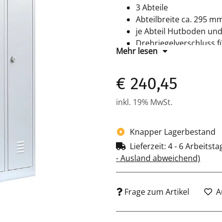
3 Abteile
Abteilbreite ca. 295 m
je Abteil Hutboden und
Drehriegelverschluss 
Mehr lesen
Maße: H 1800 x B 885 
Farbe: RAL 7035 lichtgr
€ 240,45
Komplett montiert und 
inkl. 19% MwSt.
Knapper Lagerbestand
Lieferzeit:
4 - 6 Arbeitst
- Ausland abweichend)
Frage zum Artikel
A