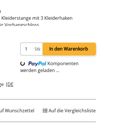
m
 Kleiderstange mit 3 Kleiderhaken
für Vorhangschloss
x T 500 mm
au - pulverbeschichtet
verschweißt - sofort einsatzbereit
In den Warenkorb
Stk
Loading...
Komponenten
werden geladen ...
age
(DE
uf Wunschzettel
Auf die Vergleichsliste