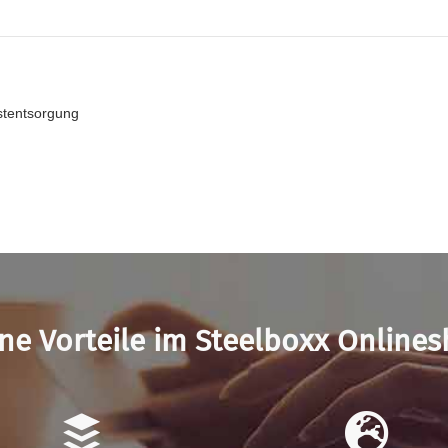
bstentsorgung
ne Vorteile im Steelboxx Online