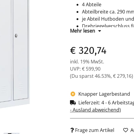
4 Abteile
Abteilbreite ca. 290 m
je Abteil Hutboden und
Drehriegelverschluss 
Mehr lesen
Maße: H 1800 x B 1170
Farbe: RAL 9003 signal
€ 320,74
Komplett montiert und 
inkl. 19% MwSt.
UVP
:
€ 599,90
(Du sparst
46.53%
,
€ 279,16
)
Knapper Lagerbestand
Lieferzeit:
4 - 6 Arbeitst
- Ausland abweichend)
Frage zum Artikel
A