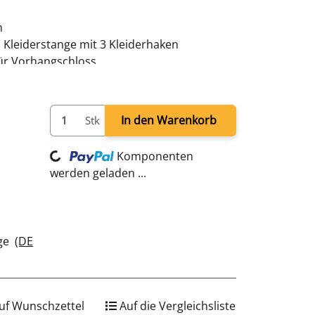
m
 Kleiderstange mit 3 Kleiderhaken
für Vorhangschloss
 x T 500 mm
weiß - pulverbeschichtet
verschweißt - sofort einsatzbereit
In den Warenkorb
Stk
Komponenten
Loading...
werden geladen ...
age
(DE
uf Wunschzettel
Auf die Vergleichsliste