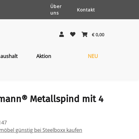
Über
Kontakt
uns
€ 0,00
aushalt
Aktion
NEU
lmann® Metallspind mit 4
147
öbel günstig bei Steelboxx kaufen