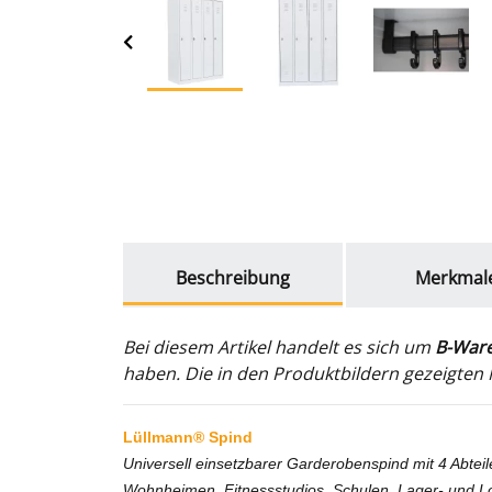
weitere Registerkarten anzeigen
Beschreibung
Merkmal
Bei diesem Artikel handelt es sich um
B-War
haben. Die in den Produktbildern gezeigten M
Lüllmann® Spind
Universell einsetzbarer Garderobenspind mit 4 Abteil
Wohnheimen, Fitnessstudios, Schulen, Lager- und Lo