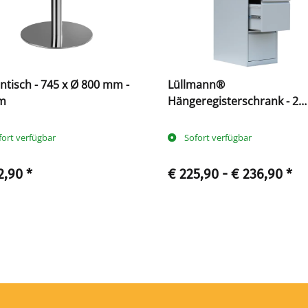
- 745 x Ø 800 mm -
Lüllmann®
m
Hängeregisterschrank - 2
einbahnige Schubladen
fort verfügbar
Sofort verfügbar
2,90
*
€ 225,90 -
€ 236,90
*