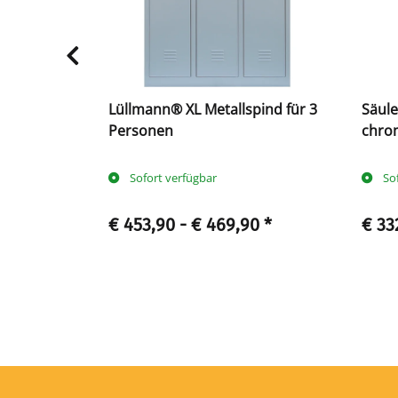
ief - 3
Lüllmann® XL Metallspind für 3
Säulentisch 
Personen
chro
Sofort verfügbar
So
€ 453,90 -
€ 469,90
*
€ 33