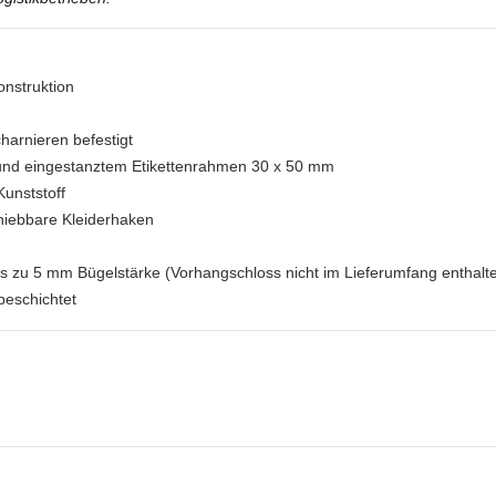
onstruktion
charnieren befestigt
 und eingestanztem Etikettenrahmen 30 x 50 mm
unststoff
chiebbare Kleiderhaken
is zu 5 mm Bügelstärke (Vorhangschloss nicht im Lieferumfang enthalt
beschichtet