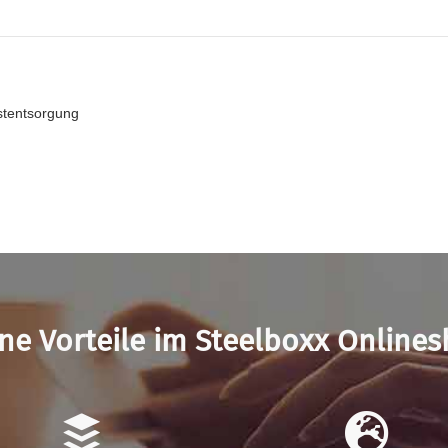
bstentsorgung
ne Vorteile im Steelboxx Online