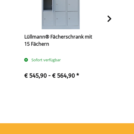
Lüllmann® Fächerschrank mit
Rollcontain
15 Fächern
Schubladen
Sofort verfügbar
Sofort ve
€ 545,90 -
€ 564,90
*
€ 238
ab