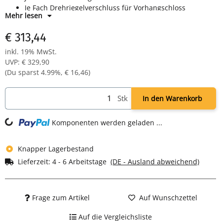
Je Fach Drehriegelverschluss für Vorhangschloss
Mehr lesen
Maße: H 1800 x B 885 x T 500 mm
Farbe: Korpus RAL 7035 lichtgrau, Türen RAL 7016
€ 313,44
anthrazit - pulverbeschichtet
Komplett montiert und verschweißt - sofort einsatzbereit
inkl. 19% MwSt.
UVP
:
€ 329,90
(Du sparst
4.99%
,
€ 16,46
)
Stk
In den Warenkorb
ng...
Komponenten werden geladen ...
Knapper Lagerbestand
Lieferzeit:
4 - 6 Arbeitstage
(DE - Ausland abweichend)
Frage zum Artikel
Auf Wunschzettel
Auf die Vergleichsliste