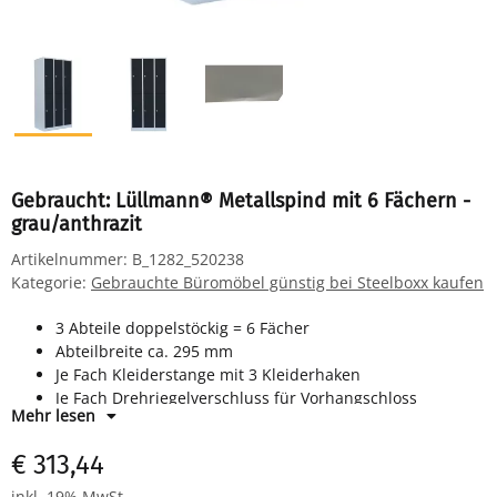
Gebraucht: Lüllmann® Metallspind mit 6 Fächern -
grau/anthrazit
Artikelnummer:
B_1282_520238
Kategorie:
Gebrauchte Büromöbel günstig bei Steelboxx kaufen
3 Abteile doppelstöckig = 6 Fächer
Abteilbreite ca. 295 mm
Je Fach Kleiderstange mit 3 Kleiderhaken
Je Fach Drehriegelverschluss für Vorhangschloss
Mehr lesen
Maße: H 1800 x B 885 x T 500 mm
Farbe: Korpus RAL 7035 lichtgrau, Türen RAL 7016
€ 313,44
anthrazit - pulverbeschichtet
Komplett montiert und verschweißt - sofort einsatzbereit
inkl. 19% MwSt.