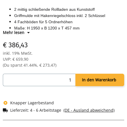
2 mittig schließende Rollladen aus Kunststoff
Griffmulde mit Hakenriegelschloss inkl. 2 Schlüssel
4 Fachböden für 5 Ordnerhöhen
Maße: H 1950 x B 1200 x T 457 mm
Mehr lesen
Farbe: Korpus RAL 9003 signalweiß, Rollladen weiß
Komplett verschweißter Korpus - sofort einsatzbereit
€ 386,43
inkl. 19% MwSt.
UVP
:
€ 659,90
(Du sparst
41.44%
,
€ 273,47
)
In den Warenkorb
Knapper Lagerbestand
Lieferzeit:
4 - 6 Arbeitstage
(DE - Ausland abweichend)