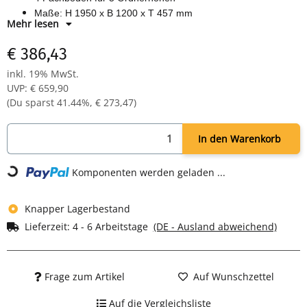
Maße: H 1950 x B 1200 x T 457 mm
Mehr lesen
Farbe: Korpus RAL 9003 signalweiß, Rollladen weiß
Komplett verschweißter Korpus - sofort einsatzbereit
€ 386,43
inkl. 19% MwSt.
UVP
:
€ 659,90
(Du sparst
41.44%
,
€ 273,47
)
In den Warenkorb
Komponenten werden geladen ...
Loading...
Knapper Lagerbestand
Lieferzeit:
4 - 6 Arbeitstage
(DE - Ausland abweichend)
Frage zum Artikel
Auf Wunschzettel
Auf die Vergleichsliste