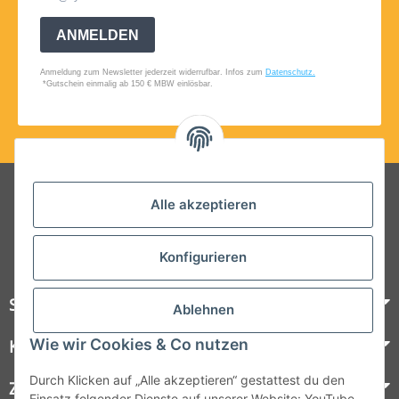
Folgt uns auf Social Media
Alle akzeptieren
Konfigurieren
Steelboxx
Ablehnen
Wie wir Cookies & Co nutzen
Kundenservice
Durch Klicken auf „Alle akzeptieren“ gestattest du den
Zahlungsmöglichkeiten
Einsatz folgender Dienste auf unserer Website: YouTube,