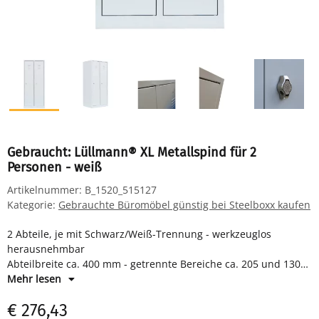
Gebraucht: Lüllmann® XL Metallspind für 2
Personen - weiß
Artikelnummer:
B_1520_515127
Kategorie:
Gebrauchte Büromöbel günstig bei Steelboxx kaufen
2 Abteile, je mit Schwarz/Weiß-Trennung - werkzeuglos
herausnehmbar
Abteilbreite ca. 400 mm - getrennte Bereiche ca. 205 und 130
mm
Mehr lesen
je Abteil Hutboden und Kleiderstange mit 3 Kleiderhaken
€ 276,43
Drehriegelverschluss für Vorhangschloss