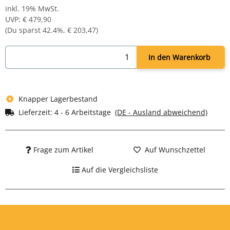
Maße: H 1800 x B 800 x T 500 mm
inkl. 19% MwSt.
Farbe: RAL 9003 signalweiß - pulverbeschichtet
UVP
:
€ 479,90
Komplett montiert und verschweißt - sofort einsatzbereit
(Du sparst
42.4%
,
€ 203,47
)
In den Warenkorb
Knapper Lagerbestand
Lieferzeit:
4 - 6 Arbeitstage
(DE - Ausland abweichend)
Frage zum Artikel
Auf Wunschzettel
Auf die Vergleichsliste