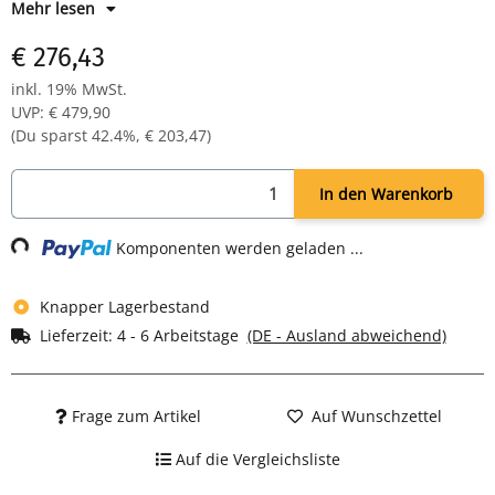
mm
Mehr lesen
je Abteil Hutboden und Kleiderstange mit 3 Kleiderhaken
€ 276,43
Drehriegelverschluss für Vorhangschloss
Maße: H 1800 x B 800 x T 500 mm
inkl. 19% MwSt.
Farbe: RAL 9003 signalweiß - pulverbeschichtet
UVP
:
€ 479,90
Komplett montiert und verschweißt - sofort einsatzbereit
(Du sparst
42.4%
,
€ 203,47
)
In den Warenkorb
Loading...
Komponenten werden geladen ...
Knapper Lagerbestand
Lieferzeit:
4 - 6 Arbeitstage
(DE - Ausland abweichend)
Frage zum Artikel
Auf Wunschzettel
Auf die Vergleichsliste