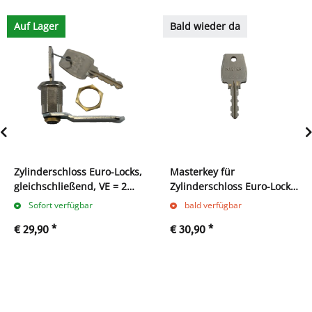
Auf Lager
Bald wieder da
Zylinderschloss Euro-Locks,
Masterkey für
gleichschließend, VE = 2
Zylinderschloss Euro-Locks
Stk., inkl. je 2 Schlüssel
45 A
Sofort verfügbar
bald verfügbar
€ 29,90
*
€ 30,90
*