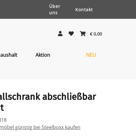
Über
Kontakt
uns
€ 0,00
aushalt
Aktion
NEU
allschrank abschließbar
t
318
öbel günstig bei Steelboxx kaufen