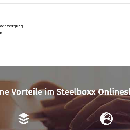
bstentsorgung
en
ne Vorteile im Steelboxx Online