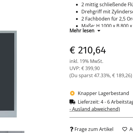
2 mittig schließende Fl
Drehgriff mit Zylindersc
2 Fachböden für 2,5 
Maße: H 1000 x B 800 
Mehr lesen
Farbe: Korpus RAL 7035
pulverbeschichtet
€ 210,64
Komplett verschweißter
inkl. 19% MwSt.
UVP
:
€ 399,90
(Du sparst
47.33%
,
€ 189,26
)
Knapper Lagerbestand
Lieferzeit:
4 - 6 Arbeitst
- Ausland abweichend)
Frage zum Artikel
A