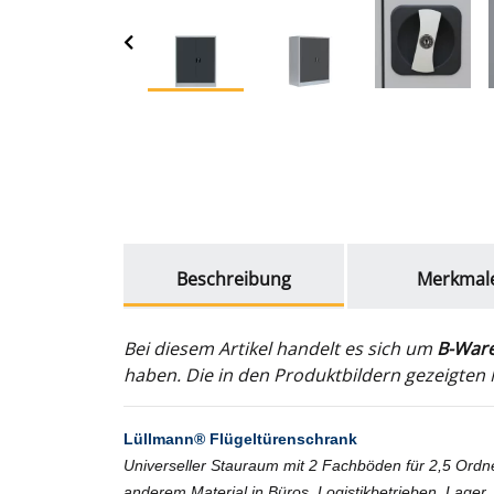
weitere Registerkarten anzeigen
Beschreibung
Merkmal
Bei diesem Artikel handelt es sich um
B-War
haben. Die in den Produktbildern gezeigten M
Lüllmann® Flügeltürenschrank
Universeller Stauraum mit 2 Fachböden für 2,5 Ord
anderem Material in
Büros, Logistikbetrieben, Lager,