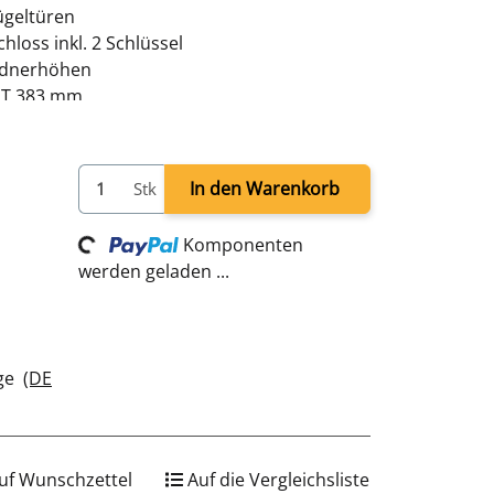
ügeltüren
hloss inkl. 2 Schlüssel
Ordnerhöhen
x T 383 mm
 lichtgrau, Türen RAL 7016 anthrazit -
 Korpus - sofort einsatzbereit
In den Warenkorb
Stk
Komponenten
Loading...
werden geladen ...
age
(DE
uf Wunschzettel
Auf die Vergleichsliste