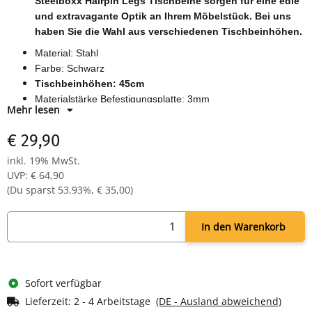
Steelboxx Hairpin Legs Tischbeine sorgen für eine edle
und extravagante Optik an Ihrem Möbelstück. Bei uns
haben Sie die Wahl aus verschiedenen Tischbeinhöhen.
Material: Stahl
Farbe: Schwarz
Tischbeinhöhen: 45cm
Materialstärke Befestigungsplatte: 3mm
Mehr lesen
Durchmesser Rundrohr: 12mm
Inklusive Bodenschoner zum Schutz Ihres Bodens
€ 29,90
Inklusive Schrauben
inkl. 19% MwSt.
Lieferumfang: 4 x Tischbeine, 4 x Bodenschoner, Schrauben
UVP
:
€ 64,90
(Du sparst
53.93%
,
€ 35,00
)
In den Warenkorb
Sofort verfügbar
Lieferzeit:
2 - 4 Arbeitstage
(DE - Ausland abweichend)