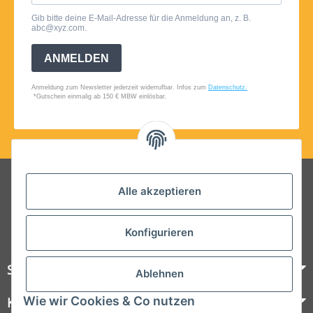
Folgt uns auf Social Media
Alle akzeptieren
Konfigurieren
Steelboxx
Ablehnen
Wie wir Cookies & Co nutzen
Kundenservice