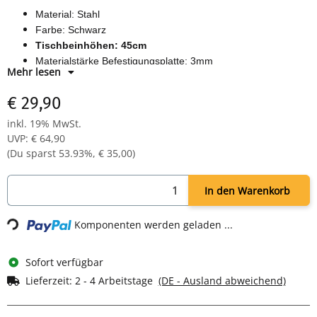
Material: Stahl
Farbe: Schwarz
Tischbeinhöhen: 45cm
Materialstärke Befestigungsplatte: 3mm
Mehr lesen
Durchmesser Rundrohr: 12mm
Inklusive Bodenschoner zum Schutz Ihres Bodens
€ 29,90
Inklusive Schrauben
inkl. 19% MwSt.
Lieferumfang: 4 x Tischbeine, 4 x Bodenschoner, Schrauben
UVP
:
€ 64,90
(Du sparst
53.93%
,
€ 35,00
)
Loading...
In den Warenkorb
Komponenten werden geladen ...
Sofort verfügbar
Lieferzeit:
2 - 4 Arbeitstage
(DE - Ausland abweichend)