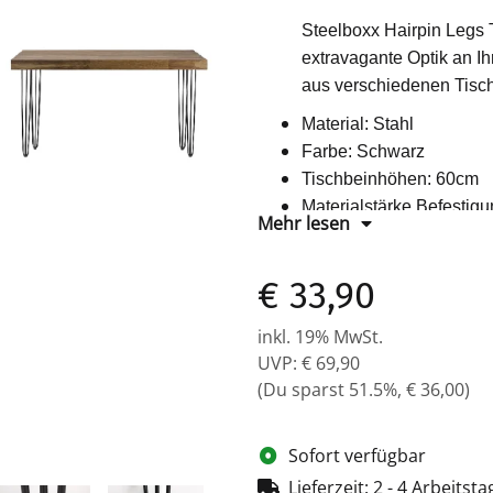
Steelboxx Hairpin Legs 
extravagante Optik an I
aus verschiedenen Tisc
Material: Stahl
Farbe: Schwarz
Tischbeinhöhen: 60cm
Materialstärke Befestig
Mehr lesen
Durchmesser Rundrohr
Inklusive Bodenschoner
€ 33,90
Inklusive Schrauben
Lieferumfang: 4 x Tisch
inkl. 19% MwSt.
UVP
:
€ 69,90
(Du sparst
51.5%
,
€ 36,00
)
Sofort verfügbar
Lieferzeit:
2 - 4 Arbeitst