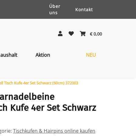
Über
Kontakt
uns
€ 0,00
aushalt
Aktion
NEU
ll Tisch Kufe 4er Set Schwarz (60cm) 372003
aarnadelbeine
sch Kufe 4er Set Schwarz
gorie:
Tischkufen & Hairpins online kaufen