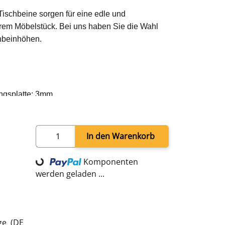
Tischbeine sorgen für eine edle und
hrem Möbelstück. Bei uns haben Sie die Wahl
hbeinhöhen.
ungsplatte: 3mm
: 12mm
 zum Schutz Ihres Bodens
In den Warenkorb
Loading...
beine, 4 x Bodenschoner, Schrauben
Komponenten
werden geladen ...
age
(DE