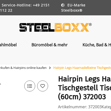
Service-Hotline: +49 2151
EU-Marke
112 22
Steelboxx®
ahlmöbel
Büromöbel & mehr
Küche, Bad & H
hkufen & Hairpins online kaufen
Hairpin Legs Haarnadelbeine Tischgeste
Hairpin Legs H
Tischgestell Ti
(60cm) 372003
Artikelnummer:
372003
Kate