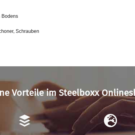
es Bodens
schoner, Schrauben
ne Vorteile im Steelboxx Online