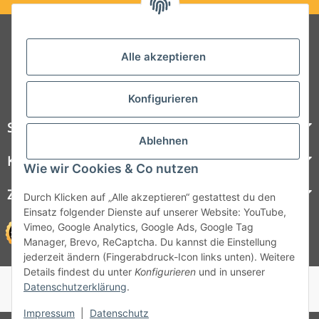
Folgt uns auf Social Media
Alle akzeptieren
Konfigurieren
Steelboxx
Ablehnen
Kundenservice
Wie wir Cookies & Co nutzen
Zahlungsmöglichkeiten
Durch Klicken auf „Alle akzeptieren“ gestattest du den
Einsatz folgender Dienste auf unserer Website: YouTube,
Vimeo, Google Analytics, Google Ads, Google Tag
Manager, Brevo, ReCaptcha. Du kannst die Einstellung
jederzeit ändern (Fingerabdruck-Icon links unten). Weitere
Details findest du unter
Konfigurieren
und in unserer
© 1964 - 2026 Lüllmann GmbH
Datenschutzerklärung
.
© 1964 - 2024 Lüllmann GmbH
Impressum
|
Datenschutz