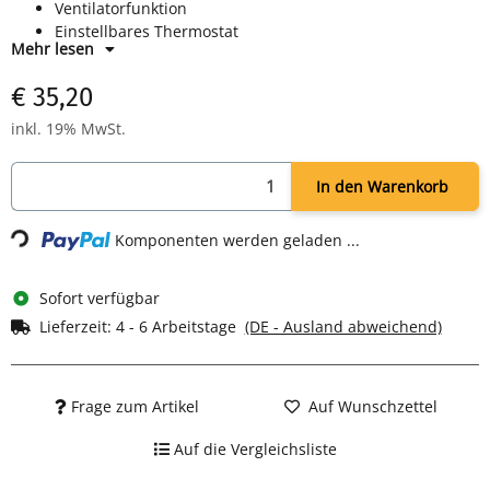
Ventilatorfunktion
Einstellbares Thermostat
Mehr lesen
Überhitzungsschutz
Breiter Standfuß - Umkippschutz
€ 35,20
Tragegriff
TÜV/GS-geprüft
inkl. 19% MwSt.
Farbe weiß
In den Warenkorb
Komponenten werden geladen ...
Loading...
Sofort verfügbar
Lieferzeit:
4 - 6 Arbeitstage
(DE - Ausland abweichend)
Frage zum Artikel
Auf Wunschzettel
Auf die Vergleichsliste