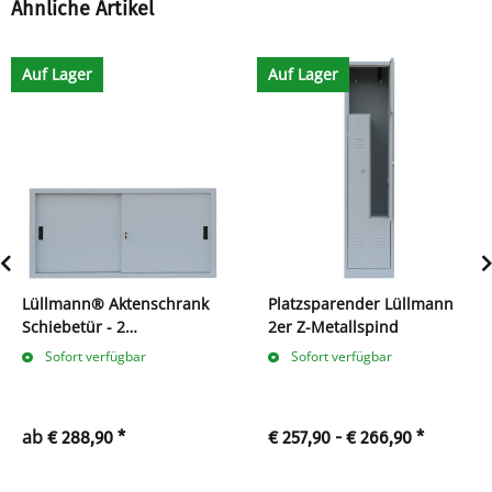
Ähnliche Artikel
Auf Lager
Auf Lager
Lüllmann® Aktenschrank
Platzsparender Lüllmann
Schiebetür - 2
2er Z-Metallspind
Ordnerhöhen - B 160 cm
Sofort verfügbar
Sofort verfügbar
ab
€ 288,90
*
€ 257,90 -
€ 266,90
*