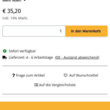
Mehr lesen
Überhitzungsschutz
Breiter Standfuß - Umkippschutz
€ 35,20
Tragegriff
TÜV/GS-geprüft
inkl. 19% MwSt.
Farbe weiß
In den Warenkorb
Sofort verfügbar
Lieferzeit:
4 - 6 Arbeitstage
(DE - Ausland abweichend)
Frage zum Artikel
Auf Wunschzettel
Auf die Vergleichsliste