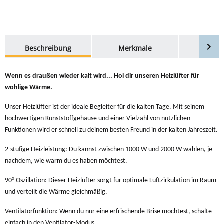
weitere Registerkarten anzeigen
Beschreibung
Merkmale
Bewer
Wenn es draußen wieder kalt wird... Hol dir unseren Heizlüfter für
wohlige Wärme.
Unser Heizlüfter ist der ideale Begleiter für die kalten Tage. Mit seinem
hochwertigen Kunststoffgehäuse und einer Vielzahl von nützlichen
Funktionen wird er schnell zu deinem besten Freund in der kalten Jahreszeit.
2-stufige Heizleistung: Du kannst zwischen 1000 W und 2000 W wählen, je
nachdem, wie warm du es haben möchtest.
90° Oszillation: Dieser Heizlüfter sorgt für optimale Luftzirkulation im Raum
und verteilt die Wärme gleichmäßig.
Ventilatorfunktion: Wenn du nur eine erfrischende Brise möchtest, schalte
einfach in den Ventilator-Modus.