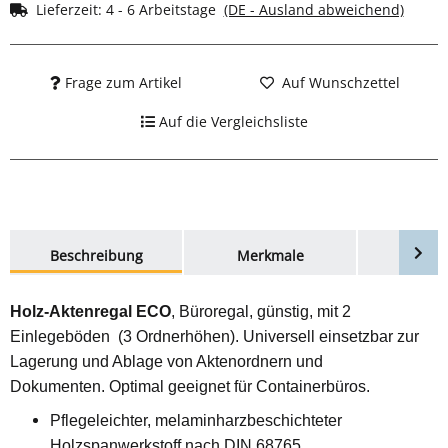
Lieferzeit:
4 - 6 Arbeitstage
(DE - Ausland abweichend)
Frage zum Artikel
Auf Wunschzettel
Auf die Vergleichsliste
weitere Registerkarten anzeigen
Beschreibung
Merkmale
Bewer
Holz-Aktenregal ECO
, Büroregal, günstig, mit 2
Einlegeböden (3 Ordnerhöhen). Universell einsetzbar
zur
Lagerung und Ablage von Aktenordnern und
Dokumenten. Optimal geeignet für Containerbüros.
Pflegeleichter, melaminharzbeschichteter
Holzspanwerkstoff nach DIN 68765