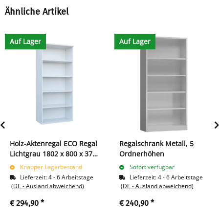
Ähnliche Artikel
Auf Lager
Auf Lager
Holz-Aktenregal ECO Regal
Regalschrank Metall, 5
Lichtgrau 1802 x 800 x 375
Ordnerhöhen
mm 4 Fachböden 391310
Knapper Lagerbestand
Sofort verfügbar
Lieferzeit:
4 - 6 Arbeitstage
Lieferzeit:
4 - 6 Arbeitstage
(DE - Ausland abweichend)
(DE - Ausland abweichend)
€ 294,90
*
€ 240,90
*