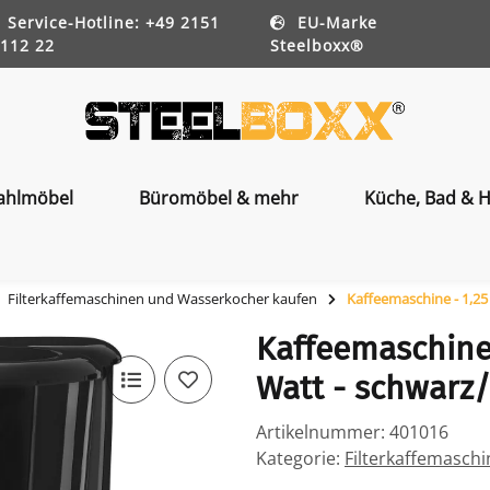
Service-Hotline: +49 2151
EU-Marke
112 22
Steelboxx®
ahlmöbel
Büromöbel & mehr
Küche, Bad & H
Filterkaffemaschinen und Wasserkocher kaufen
Kaffeemaschine - 1,25 
Kaffeemaschine 
Watt - schwarz/
Artikelnummer:
401016
Kategorie:
Filterkaffemasch