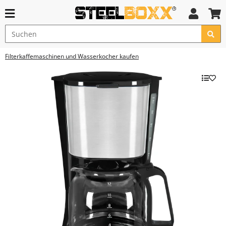
Filterkaffemaschinen und Wasserkocher kaufen