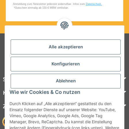
Folgt uns auf Social Media
Alle akzeptieren
Konfigurieren
Steelboxx
Ablehnen
Wie wir Cookies & Co nutzen
Kundenservice
Durch Klicken auf „Alle akzeptieren“ gestattest du den
Zahlungsmöglichkeiten
Einsatz folgender Dienste auf unserer Website: YouTube,
Vimeo, Google Analytics, Google Ads, Google Tag
Manager, Brevo, ReCaptcha. Du kannst die Einstellung
jederzeit ändern (Fingerabdruck-Icon links unten). Weitere