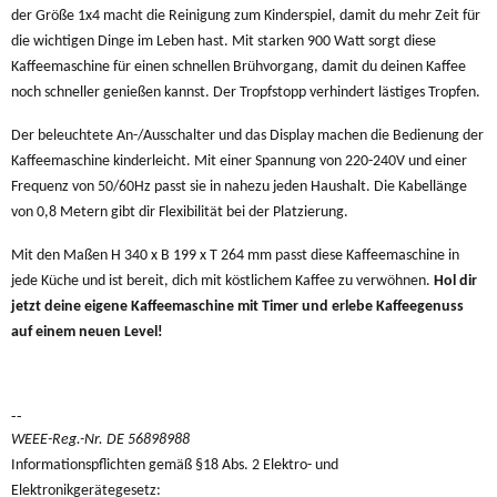
der Größe 1x4 macht die Reinigung zum Kinderspiel, damit du mehr Zeit für
die wichtigen Dinge im Leben hast.
Mit starken 900 Watt sorgt diese
Kaffeemaschine für einen schnellen Brühvorgang, damit du deinen Kaffee
noch schneller genießen kannst. Der Tropfstopp verhindert lästiges Tropfen.
Der beleuchtete An-/Ausschalter und das Display machen die Bedienung der
Kaffeemaschine kinderleicht. Mit einer Spannung von 220-240V und einer
Frequenz von 50/60Hz passt sie in nahezu jeden Haushalt. Die Kabellänge
von 0,8 Metern gibt dir Flexibilität bei der Platzierung.
Mit den Maßen H 340 x B 199 x T 264 mm passt diese Kaffeemaschine in
jede Küche und ist bereit, dich mit köstlichem Kaffee zu verwöhnen.
Hol dir
jetzt deine eigene Kaffeemaschine mit Timer und erlebe Kaffeegenuss
auf einem neuen Level!
--
WEEE-Reg.-Nr. DE 56898988
Informationspflichten gemäß §18 Abs. 2 Elektro- und
Elektronikgerätegesetz: