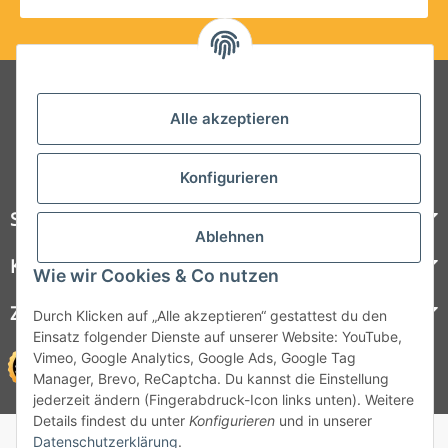
Folgt uns auf Social Media
Alle akzeptieren
Konfigurieren
Steelboxx
Ablehnen
Kundenservice
Wie wir Cookies & Co nutzen
Zahlungsmöglichkeiten
Durch Klicken auf „Alle akzeptieren“ gestattest du den
Einsatz folgender Dienste auf unserer Website: YouTube,
Vimeo, Google Analytics, Google Ads, Google Tag
Manager, Brevo, ReCaptcha. Du kannst die Einstellung
jederzeit ändern (Fingerabdruck-Icon links unten). Weitere
Details findest du unter
Konfigurieren
und in unserer
© 1964 - 2026 Lüllmann GmbH
Datenschutzerklärung
.