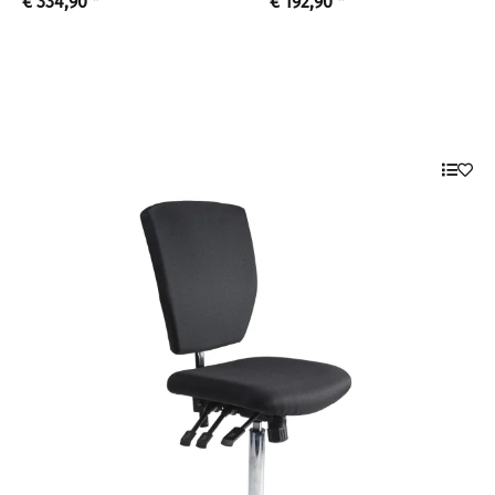
€ 334,90
*
€ 192,90
*