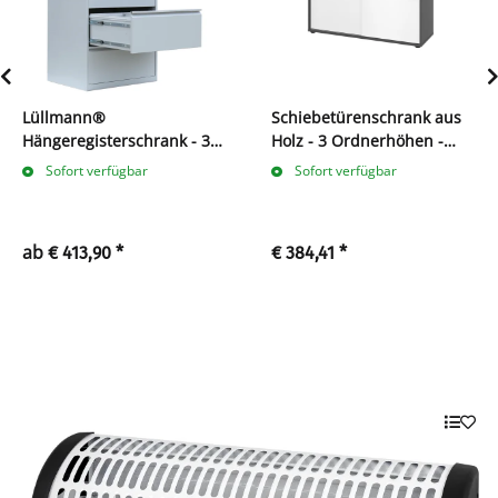
Lüllmann®
Schiebetürenschrank aus
Hängeregisterschrank - 3
Holz - 3 Ordnerhöhen -
zweibahnige Schubladen
zerlegt
Sofort verfügbar
Sofort verfügbar
ab
€ 413,90
*
€ 384,41
*