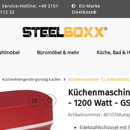
Service-Hotline: +49 2151
EU-Marke
112 22
Steelboxx®
ahlmöbel
Büromöbel & mehr
Küche, Bad & H
Küchenkleingeräte günstig kaufen
Küchenmaschine - 5 L Edelstahlschüs
Küchenmaschine
- 1200 Watt - GS
Artikelnummer:
401076
Kate
Edelstahlschüssel mit