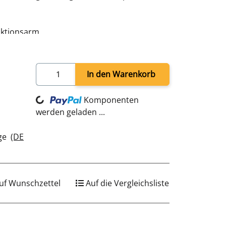
nktionsarm
en, Rührhaken
fen, zusätzliche Pulsfunktion
In den Warenkorb
 Stand
Komponenten
Loading...
 T 220 mm
werden geladen ...
age
(DE
uf Wunschzettel
Auf die Vergleichsliste