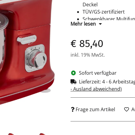
Deckel
TÜV/GS-zertifiziert
Schwenkbarer Multifu
Mehr lesen
Knethaken, Schneebes
10 Geschwindigkeitsstu
€ 85,40
Sicherheitsschaltung
Saugfüße für sicheren
inkl. 19% MwSt.
Leistung: 1200 Watt
Maße: H 318 x B 367 x
Farbe: rot
Sofort verfügbar
Lieferzeit:
4 - 6 Arbeitst
- Ausland abweichend)
Frage zum Artikel
A