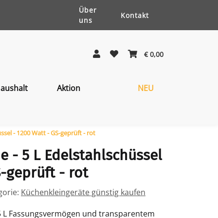
Über
Kontakt
uns
€ 0,00
aushalt
Aktion
NEU
sel - 1200 Watt - GS-geprüft - rot
 - 5 L Edelstahlschüssel
-geprüft - rot
gorie:
Küchenkleingeräte günstig kaufen
 5 L Fassungsvermögen und transparentem