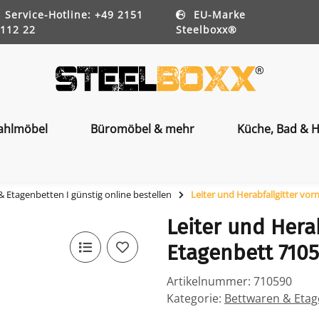
Service-Hotline: +49 2151
EU-Marke
112 22
Steelboxx®
ahlmöbel
Büromöbel & mehr
Küche, Bad & H
 Etagenbetten I günstig online bestellen
Leiter und Herabfallgitter vor
Leiter und Herab
Etagenbett 710
Artikelnummer:
710590
Kategorie:
Bettwaren & Etage