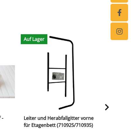
Auf Lager
Auf Lager
 -
Leiter und Herabfallgitter vorne
Rollmatrat
für Etagenbett (710925/710935)
100 x 190