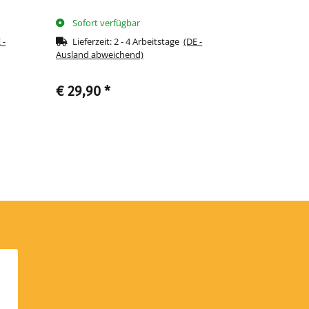
Sofort verfügbar
Sofort ve
 -
Lieferzeit:
2 - 4 Arbeitstage
(DE -
Lieferzeit
Ausland abweichend)
Ausland abwe
€ 29,90
*
€ 68,90
*