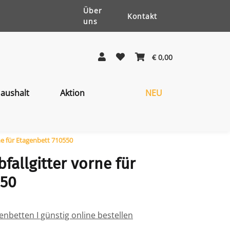
Über
Kontakt
uns
€ 0,00
aushalt
Aktion
NEU
ne für Etagenbett 710550
fallgitter vorne für
550
nbetten I günstig online bestellen