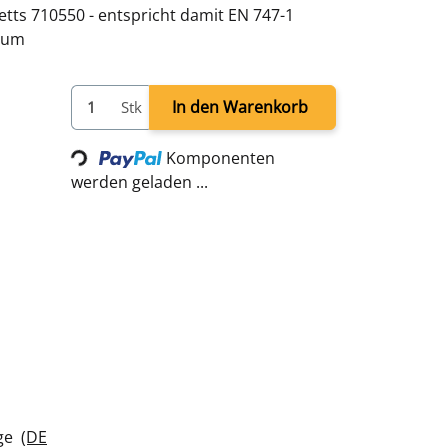
etts 710550 - entspricht damit EN 747-1
nium
In den Warenkorb
Stk
Loading...
Komponenten
werden geladen ...
age
(DE