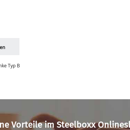
en
nke Typ B
ne Vorteile im Steelboxx Online