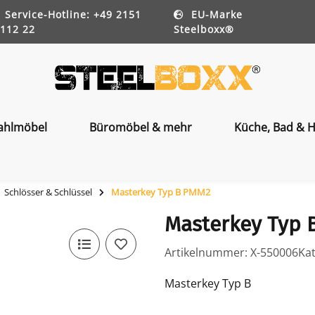
Service-Hotline: +49 2151
EU-Marke
112 22
Steelboxx®
ahlmöbel
Büromöbel & mehr
Küche, Bad & H
Schlösser & Schlüssel
Masterkey Typ B PMM2
Masterkey Typ 
Artikelnummer:
X-550006
Ka
Masterkey Typ B